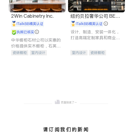
2Win Cabinetry Inc.
纽约贝拉奢华公司 BELL
A LUXE
iTalkBB精英认证
iTalkBB精英认证
设计、制造、安装一体化，
执照已核实
打造高端定制家具和商业空
中华橱柜石材公司以实惠的
间
价格提供实木橱柜，石英石
台面，多种优质不锈钢水
瓷砖橱柜
室内设计
室内设计
瓷砖橱柜
槽、水龙头与抽油烟机。品
建筑设计
卫浴洁具
卫浴洁具
地板建材
质厨房，家的选择。
室内装修
售前软装staging
室内装修
请订阅我们的新闻