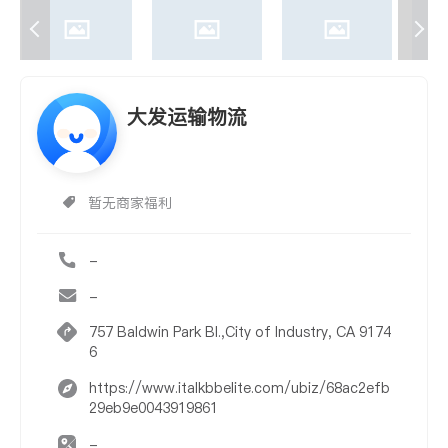
大发运输物流
暂无商家福利
-
-
757 Baldwin Park Bl.,City of Industry, CA 9174
6
https://www.italkbbelite.com/ubiz/68ac2efb
29eb9e0043919861
-