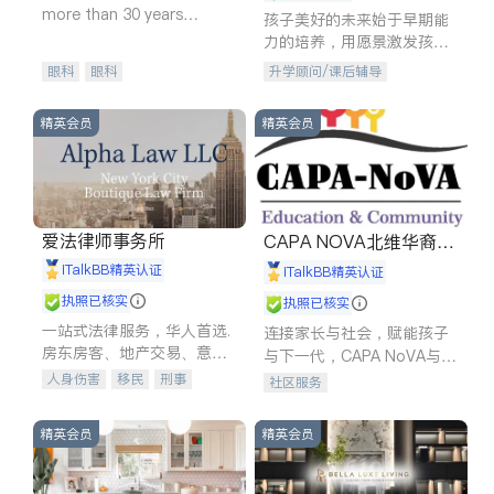
more than 30 years
孩子美好的未来始于早期能
experience in
力的培养，用愿景激发孩子
的学习潜力和动力。理念：
眼科
眼科
升学顾问/课后辅导
拥有成长型心态是成功的基
石。
精英会员
精英会员
爱法律师事务所
CAPA NOVA北维华裔家
长会
iTalkBB精英认证
iTalkBB精英认证
执照已核实
执照已核实
一站式法律服务，华人首选.
连接家长与社会，赋能孩子
房东房客、地产交易、意外
与下一代，CAPA NoVA与您
伤害、车祸重伤、商业诉
携手建设包容、公平、充满
人身伤害
移民
刑事
社区服务
讼、商标注册、移民信托、
希望的社区。
车祸理赔
民事
房地产
建筑合同、刑事案件全包办
信托/遗嘱
商业
商标注册
精英会员
精英会员
索赔
律师-其它
保释