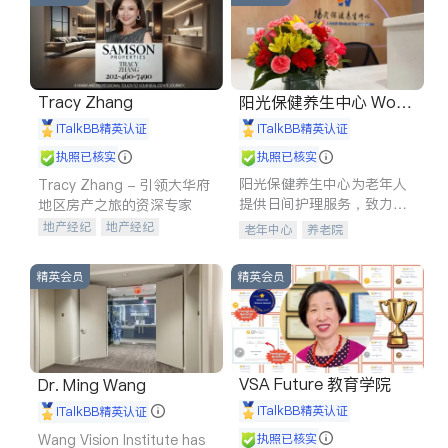
Tracy Zhang
阳光保健养生中心 World
shine
iTalkBB精英认证
iTalkBB精英认证
执照已核实
执照已核实
阳光保健养生中心为老年人
Tracy Zhang - 引领大华府
提供日间护理服务，致力于
地区房产之旅的资深专家
通过持续的护理创新来有效
地产经纪
地产经纪
老年中心
养老院
提升老年人的生活质量。
地产投资
商业地产
商铺租售
开发商建商
精英会员
精英会员
VSA Future 教育学院
Dr. Ming Wang
iTalkBB精英认证
iTalkBB精英认证
Wang Vision Institute has
执照已核实