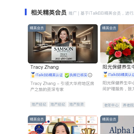
相关精英会员
推广 | 基于iTalkBB精英会员，进
精英会员
精英会员
阳光保健养生中心 
Tracy Zhang
iTalkBB精英认
iTalkBB精英认证
执照已核实
阳光保健养生中
Tracy Zhang - 引领大华府地区房
间护理服务，致
产之旅的资深专家
理创新来有效提
量。
地产经纪
地产经纪
地产投资
老年中心
养老院
商业地产
商铺租售
开发商建商
精英会员
精英会员