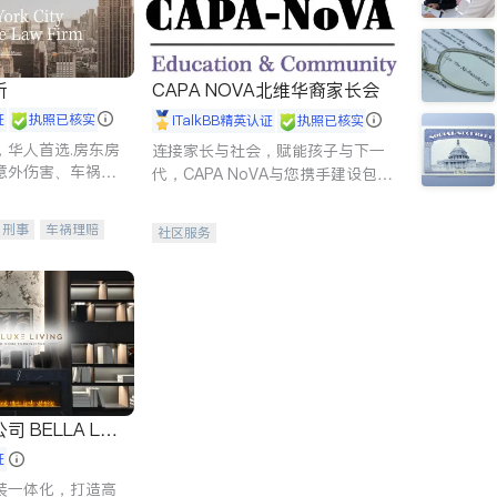
所
CAPA NOVA北维华裔家长会
证
执照已核实
iTalkBB精英认证
执照已核实
，华人首选.房东房
连接家长与社会，赋能孩子与下一
意外伤害、车祸重
代，CAPA NoVA与您携手建设包
商标注册、移民信
容、公平、充满希望的社区。
刑事案件全包办
刑事
车祸理赔
社区服务
信托/遗嘱
商业
律师-其它
保释
 LUX
证
装一体化，打造高