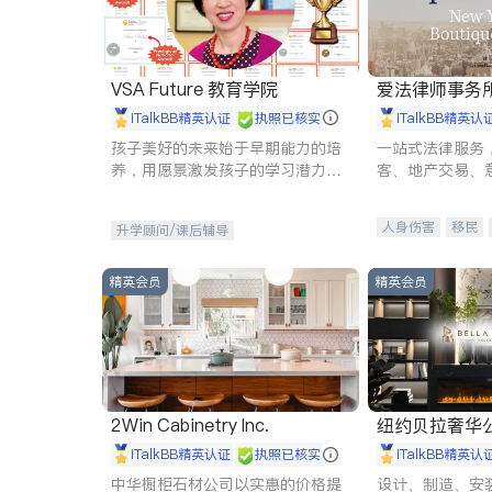
VSA Future 教育学院
爱法律师事务
iTalkBB精英认证
执照已核实
iTalkBB精英认
孩子美好的未来始于早期能力的培
一站式法律服务
养，用愿景激发孩子的学习潜力和
客、地产交易、
动力。理念：拥有成长型心态是成
伤、商业诉讼、
功的基石。
托、建筑合同、
人身伤害
移民
升学顾问/课后辅导
民事
房地产
商标注册
索赔
精英会员
精英会员
2Win Cabinetry Inc.
纽约贝拉奢华公司 BELLA
E
iTalkBB精英认证
执照已核实
iTalkBB精英认
中华橱柜石材公司以实惠的价格提
设计、制造、安