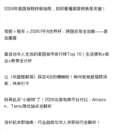
2026年美国报税终极指南，如何看懂美国税表是关键！
驾照＋租车 × 2026 FIFA世界杯：跨国自驾全攻略——美
加墨篇
最适合华人生活的美国城市排行榜Top 10｜生活便利+就
业+教育全分析
让《华盛顿邮报》探店4次的螺蛳粉！柳州老板娘现熬汤
底，快来打卡
别再乱买“小废物”了！2026北美电商平台对比：Amazo
n、Temu等优缺点全解析
洛杉矶求职指南：行业趋势与华人求职技巧全解析！