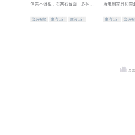
供实木橱柜，石英石台面，多种优
端定制家具和商
质不锈钢水槽、水龙头与抽油烟
机。品质厨房，家的选择。
瓷砖橱柜
室内设计
建筑设计
室内设计
瓷砖橱
卫浴洁具
室内装修
地板建材
售前软
室内装修