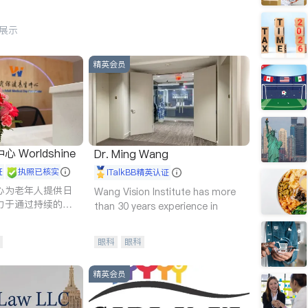
行展示
精英会员
Worldshine
Dr. Ming Wang
证
执照已核实
iTalkBB精英认证
心为老年人提供日
Wang Vision Institute has more
力于通过持续的护
than 30 years experience in
升老年人的生活质
眼科
眼科
精英会员