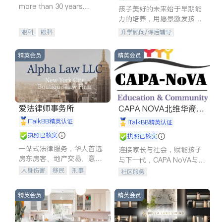
more than 30 years
孩子美好的未来始于早期能
experience in
力的培养，用愿景激发孩子
的学习潜力和动力。理念：
眼科
眼科
升学顾问/课后辅导
拥有成长型心态是成功的基
石。
精英会员
精英会员
爱法律师事务所
CAPA NOVA北维华裔家
长会
iTalkBB精英认证
iTalkBB精英认证
执照已核实
执照已核实
一站式法律服务，华人首选.
连接家长与社会，赋能孩子
房东房客、地产交易、意外
与下一代，CAPA NoVA与您
伤害、车祸重伤、商业诉
携手建设包容、公平、充满
人身伤害
移民
刑事
社区服务
讼、商标注册、移民信托、
希望的社区。
车祸理赔
民事
房地产
建筑合同、刑事案件全包办
信托/遗嘱
商业
商标注册
精英会员
精英会员
索赔
律师-其它
保释