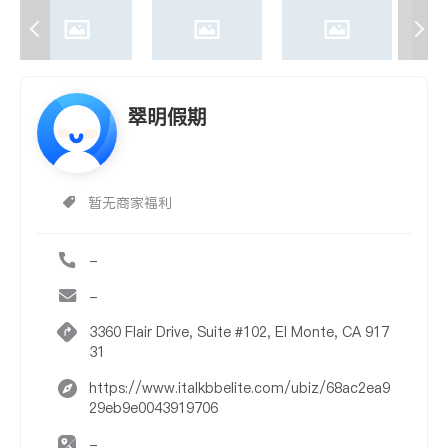
翠明假期
暂无商家福利
-
-
3360 Flair Drive, Suite #102, El Monte, CA 917
31
https://www.italkbbelite.com/ubiz/68ac2ea9
29eb9e0043919706
-