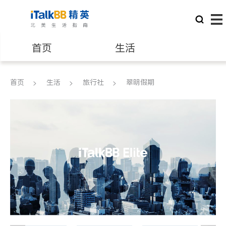
首页
生活
医生
律师
首页
生活
旅行社
翠明假期
保险理财
房地产租售
建筑装修
教育
养老
非盈利组织