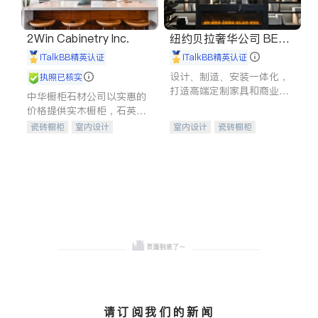
2Win Cabinetry Inc.
纽约贝拉奢华公司 BELL
A LUXE
iTalkBB精英认证
iTalkBB精英认证
设计、制造、安装一体化，
执照已核实
打造高端定制家具和商业空
中华橱柜石材公司以实惠的
间
价格提供实木橱柜，石英石
台面，多种优质不锈钢水
瓷砖橱柜
室内设计
室内设计
瓷砖橱柜
槽、水龙头与抽油烟机。品
建筑设计
卫浴洁具
卫浴洁具
地板建材
质厨房，家的选择。
室内装修
售前软装staging
室内装修
请订阅我们的新闻