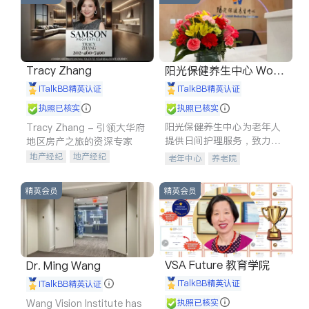
Tracy Zhang
阳光保健养生中心 World
shine
iTalkBB精英认证
iTalkBB精英认证
执照已核实
执照已核实
阳光保健养生中心为老年人
Tracy Zhang - 引领大华府
提供日间护理服务，致力于
地区房产之旅的资深专家
通过持续的护理创新来有效
地产经纪
地产经纪
老年中心
养老院
提升老年人的生活质量。
地产投资
商业地产
商铺租售
开发商建商
精英会员
精英会员
VSA Future 教育学院
Dr. Ming Wang
iTalkBB精英认证
iTalkBB精英认证
Wang Vision Institute has
执照已核实