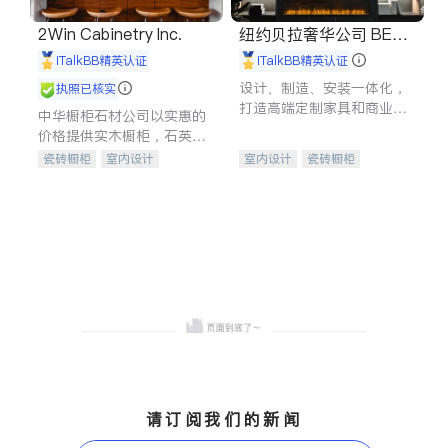
2Win Cabinetry Inc.
纽约贝拉奢华公司 BELL
A LUXE
iTalkBB精英认证
iTalkBB精英认证
设计、制造、安装一体化，
执照已核实
打造高端定制家具和商业空
中华橱柜石材公司以实惠的
间
价格提供实木橱柜，石英石
台面，多种优质不锈钢水
瓷砖橱柜
室内设计
室内设计
瓷砖橱柜
槽、水龙头与抽油烟机。品
建筑设计
卫浴洁具
卫浴洁具
地板建材
质厨房，家的选择。
室内装修
售前软装staging
室内装修
请订阅我们的新闻