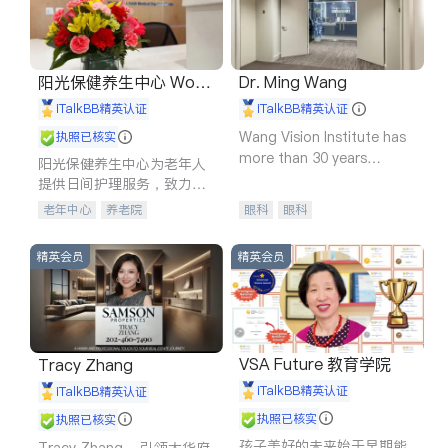
阳光保健养生中心 World
Dr. Ming Wang
shine
iTalkBB精英认证
iTalkBB精英认证
Wang Vision Institute has
执照已核实
more than 30 years
阳光保健养生中心为老年人
experience in
提供日间护理服务，致力于
通过持续的护理创新来有效
老年中心
养老院
眼科
眼科
提升老年人的生活质量。
精英会员
精英会员
VSA Future 教育学院
Tracy Zhang
iTalkBB精英认证
iTalkBB精英认证
执照已核实
执照已核实
孩子美好的未来始于早期能
Tracy Zhang - 引领大华府