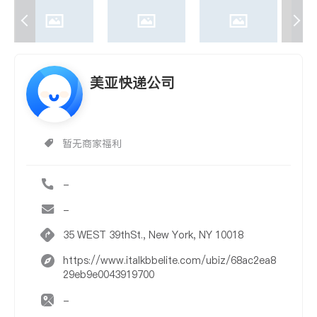
美亚快递公司
暂无商家福利
-
-
35 WEST 39thSt., New York, NY 10018
https://www.italkbbelite.com/ubiz/68ac2ea8
29eb9e0043919700
-