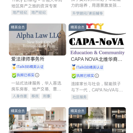
力的培养，用愿景激发孩子
地区房产之旅的资深专家
的学习潜力和动力。理念：
地产经纪
地产经纪
升学顾问/课后辅导
拥有成长型心态是成功的基
地产投资
商业地产
石。
商铺租售
开发商建商
精英会员
精英会员
爱法律师事务所
CAPA NOVA北维华裔家
长会
iTalkBB精英认证
iTalkBB精英认证
执照已核实
执照已核实
一站式法律服务，华人首选.
连接家长与社会，赋能孩子
房东房客、地产交易、意外
与下一代，CAPA NoVA与您
伤害、车祸重伤、商业诉
携手建设包容、公平、充满
人身伤害
移民
刑事
社区服务
讼、商标注册、移民信托、
希望的社区。
车祸理赔
民事
房地产
建筑合同、刑事案件全包办
信托/遗嘱
商业
商标注册
精英会员
精英会员
索赔
律师-其它
保释