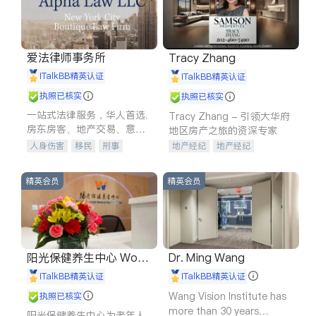
爱法律师事务所
Tracy Zhang
iTalkBB精英认证
iTalkBB精英认证
执照已核实
执照已核实
一站式法律服务，华人首选.
Tracy Zhang - 引领大华府
房东房客、地产交易、意外
地区房产之旅的资深专家
伤害、车祸重伤、商业诉
人身伤害
移民
刑事
地产经纪
地产经纪
讼、商标注册、移民信托、
车祸理赔
民事
房地产
地产投资
商业地产
建筑合同、刑事案件全包办
信托/遗嘱
商业
商标注册
商铺租售
开发商建商
精英会员
精英会员
索赔
律师-其它
保释
阳光保健养生中心 World
Dr. Ming Wang
shine
iTalkBB精英认证
iTalkBB精英认证
Wang Vision Institute has
执照已核实
more than 30 years
阳光保健养生中心为老年人