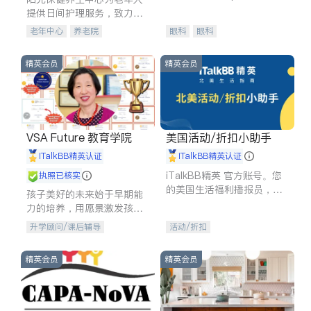
experience in
提供日间护理服务，致力于
通过持续的护理创新来有效
老年中心
养老院
眼科
眼科
提升老年人的生活质量。
精英会员
精英会员
VSA Future 教育学院
美国活动/折扣小助手
iTalkBB精英认证
iTalkBB精英认证
iTalkBB精英 官方账号。您
执照已核实
的美国生活福利播报员，精
孩子美好的未来始于早期能
选独家折扣、本地活动与专
力的培养，用愿景激发孩子
业讲座，第一时间享受您的
的学习潜力和动力。理念：
升学顾问/课后辅导
活动/折扣
专属福利。
拥有成长型心态是成功的基
石。
精英会员
精英会员