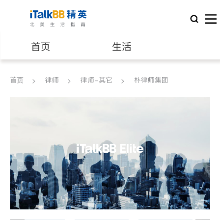
首页
生活
医生
律师
首页
律师
律师-其它
朴律师集团
保险理财
房地产租售
建筑装修
教育
养老
非盈利组织