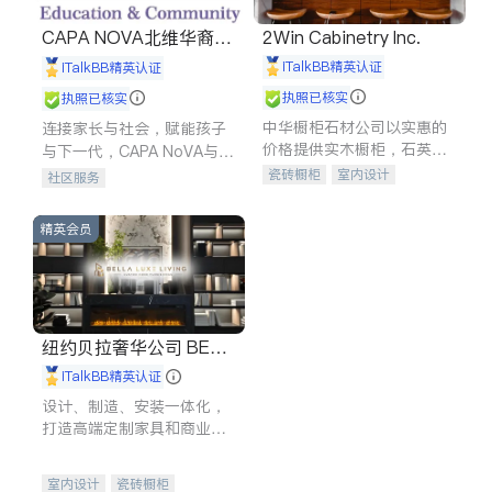
CAPA NOVA北维华裔家
2Win Cabinetry Inc.
长会
iTalkBB精英认证
iTalkBB精英认证
执照已核实
执照已核实
中华橱柜石材公司以实惠的
连接家长与社会，赋能孩子
价格提供实木橱柜，石英石
与下一代，CAPA NoVA与您
台面，多种优质不锈钢水
携手建设包容、公平、充满
瓷砖橱柜
室内设计
社区服务
槽、水龙头与抽油烟机。品
希望的社区。
建筑设计
卫浴洁具
质厨房，家的选择。
室内装修
精英会员
纽约贝拉奢华公司 BELL
A LUXE
iTalkBB精英认证
设计、制造、安装一体化，
打造高端定制家具和商业空
间
室内设计
瓷砖橱柜