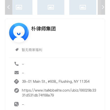
朴律师集团
暂无商家福利
-
-
39-01 Main St., #608,, Flushing, NY 11354
https://www.italkbbelite.com/ubiz/66029b33
31d531db74f68a79
-