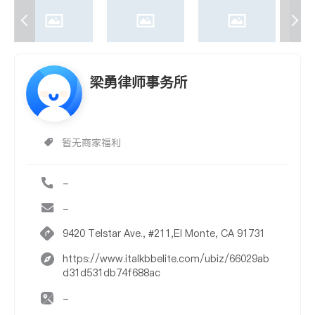
梁勇律师事务所
暂无商家福利
-
-
9420 Telstar Ave., #211,El Monte, CA 91731
https://www.italkbbelite.com/ubiz/66029ab
d31d531db74f688ac
-