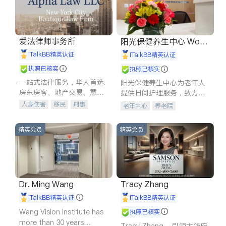
爱法律师事务所
阳光保健养生中心 World
shine
iTalkBB精英认证
iTalkBB精英认证
执照已核实
执照已核实
一站式法律服务，华人首选.
阳光保健养生中心为老年人
房东房客、地产交易、意外
提供日间护理服务，致力于
伤害、车祸重伤、商业诉
通过持续的护理创新来有效
人身伤害
移民
刑事
老年中心
养老院
讼、商标注册、移民信托、
提升老年人的生活质量。
车祸理赔
民事
房地产
建筑合同、刑事案件全包办
信托/遗嘱
商业
商标注册
精英会员
精英会员
索赔
律师-其它
保释
Dr. Ming Wang
Tracy Zhang
iTalkBB精英认证
iTalkBB精英认证
Wang Vision Institute has
执照已核实
more than 30 years
Tracy Zhang - 引领大华府