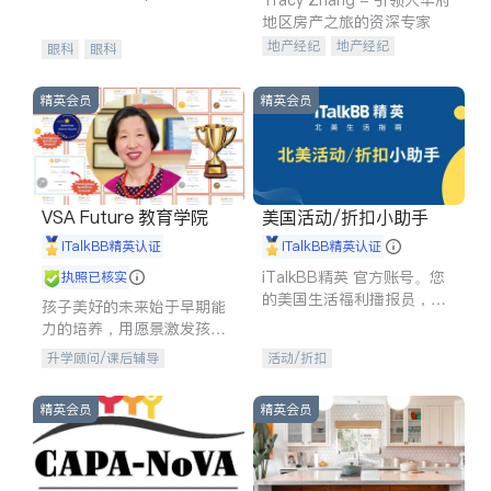
experience in
地区房产之旅的资深专家
地产经纪
地产经纪
眼科
眼科
地产投资
商业地产
商铺租售
开发商建商
精英会员
精英会员
VSA Future 教育学院
美国活动/折扣小助手
iTalkBB精英认证
iTalkBB精英认证
iTalkBB精英 官方账号。您
执照已核实
的美国生活福利播报员，精
孩子美好的未来始于早期能
选独家折扣、本地活动与专
力的培养，用愿景激发孩子
业讲座，第一时间享受您的
的学习潜力和动力。理念：
升学顾问/课后辅导
活动/折扣
专属福利。
拥有成长型心态是成功的基
石。
精英会员
精英会员