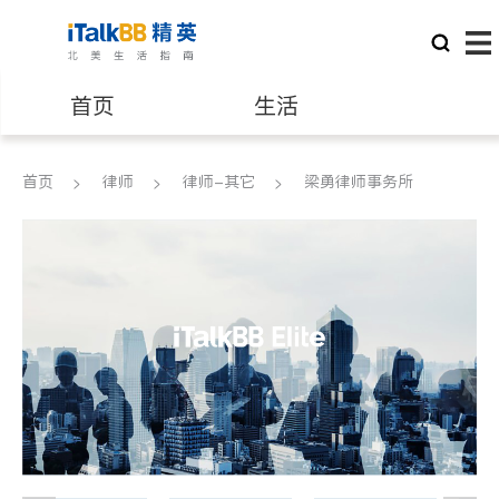
首页
生活
医生
律师
首页
律师
律师-其它
梁勇律师事务所
保险理财
房地产租售
建筑装修
教育
养老
非盈利组织