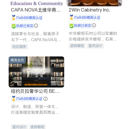
CAPA NOVA北维华裔家
2Win Cabinetry Inc.
长会
iTalkBB精英认证
iTalkBB精英认证
执照已核实
执照已核实
中华橱柜石材公司以实惠的
连接家长与社会，赋能孩子
价格提供实木橱柜，石英石
与下一代，CAPA NoVA与您
台面，多种优质不锈钢水
携手建设包容、公平、充满
瓷砖橱柜
室内设计
社区服务
槽、水龙头与抽油烟机。品
希望的社区。
建筑设计
卫浴洁具
质厨房，家的选择。
室内装修
精英会员
纽约贝拉奢华公司 BELL
A LUXE
iTalkBB精英认证
设计、制造、安装一体化，
打造高端定制家具和商业空
间
室内设计
瓷砖橱柜