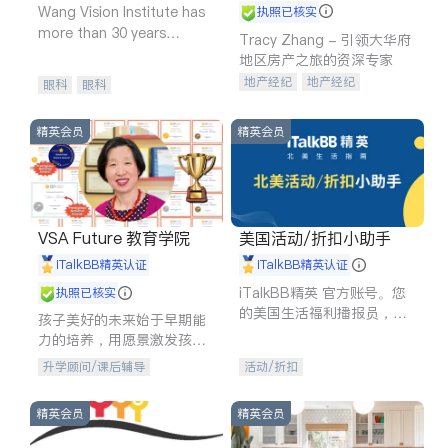
Wang Vision Institute has
执照已核实
more than 30 years
Tracy Zhang - 引领大华府
experience in
地区房产之旅的资深专家
地产经纪
地产经纪
眼科
眼科
地产投资
商业地产
商铺租售
开发商建商
精英会员
精英会员
VSA Future 教育学院
美国活动/折扣小助手
iTalkBB精英认证
iTalkBB精英认证
iTalkBB精英 官方账号。您
执照已核实
的美国生活福利播报员，精
孩子美好的未来始于早期能
选独家折扣、本地活动与专
力的培养，用愿景激发孩子
业讲座，第一时间享受您的
的学习潜力和动力。理念：
升学顾问/课后辅导
活动/折扣
专属福利。
拥有成长型心态是成功的基
石。
精英会员
精英会员