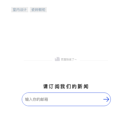
间
室内设计
瓷砖橱柜
卫浴洁具
地板建材
售前软装staging
室内装修
请订阅我们的新闻