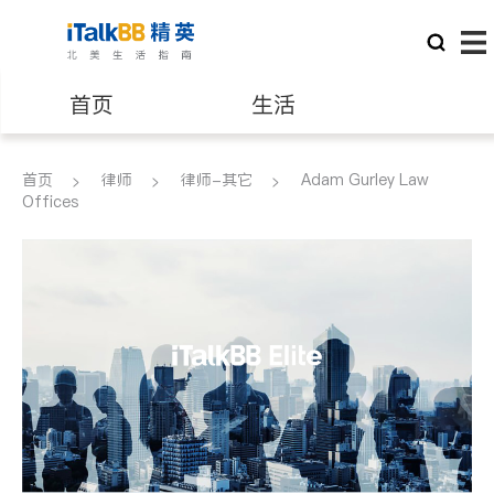
首页
生活
医生
律师
首页
律师
律师-其它
Adam Gurley Law
Offices
保险理财
房地产租售
建筑装修
教育
养老
非盈利组织