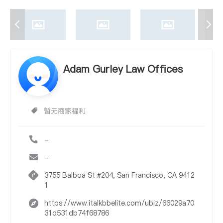
Adam Gurley Law Offices
暂无商家福利
-
-
3755 Balboa St #204, San Francisco, CA 9412
1
https://www.italkbbelite.com/ubiz/66029a70
31d531db74f68786