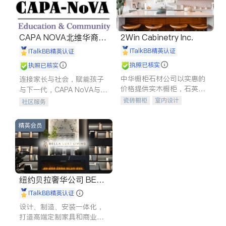
CAPA NOVA北维华裔家
2Win Cabinetry Inc.
长会
iTalkBB精英认证
iTalkBB精英认证
执照已核实
执照已核实
中华橱柜石材公司以实惠的
连接家长与社会，赋能孩子
价格提供实木橱柜，石英石
与下一代，CAPA NoVA与您
台面，多种优质不锈钢水
携手建设包容、公平、充满
瓷砖橱柜
室内设计
社区服务
槽、水龙头与抽油烟机。品
希望的社区。
建筑设计
卫浴洁具
质厨房，家的选择。
室内装修
精英会员
纽约贝拉奢华公司 BELL
A LUXE
iTalkBB精英认证
设计、制造、安装一体化，
打造高端定制家具和商业空