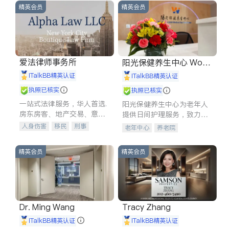
精英会员
精英会员
爱法律师事务所
阳光保健养生中心 World
shine
iTalkBB精英认证
iTalkBB精英认证
执照已核实
执照已核实
一站式法律服务，华人首选.
阳光保健养生中心为老年人
房东房客、地产交易、意外
提供日间护理服务，致力于
伤害、车祸重伤、商业诉
通过持续的护理创新来有效
人身伤害
移民
刑事
老年中心
养老院
讼、商标注册、移民信托、
提升老年人的生活质量。
车祸理赔
民事
房地产
建筑合同、刑事案件全包办
信托/遗嘱
商业
商标注册
精英会员
精英会员
索赔
律师-其它
保释
Dr. Ming Wang
Tracy Zhang
iTalkBB精英认证
iTalkBB精英认证