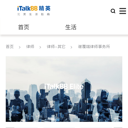
首页
生活
医生
律师
首页
律师
律师-其它
谢覆端律师事务所
保险理财
房地产租售
建筑装修
教育
养老
非盈利组织