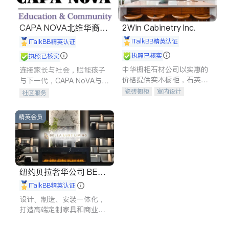
CAPA NOVA北维华裔家
2Win Cabinetry Inc.
长会
iTalkBB精英认证
iTalkBB精英认证
执照已核实
执照已核实
中华橱柜石材公司以实惠的
连接家长与社会，赋能孩子
价格提供实木橱柜，石英石
与下一代，CAPA NoVA与您
台面，多种优质不锈钢水
携手建设包容、公平、充满
瓷砖橱柜
室内设计
社区服务
槽、水龙头与抽油烟机。品
希望的社区。
建筑设计
卫浴洁具
质厨房，家的选择。
室内装修
精英会员
纽约贝拉奢华公司 BELL
A LUXE
iTalkBB精英认证
设计、制造、安装一体化，
打造高端定制家具和商业空
间