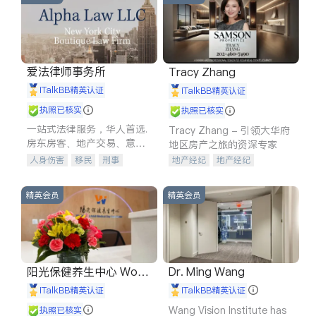
爱法律师事务所
Tracy Zhang
iTalkBB精英认证
iTalkBB精英认证
执照已核实
执照已核实
一站式法律服务，华人首选.
Tracy Zhang - 引领大华府
房东房客、地产交易、意外
地区房产之旅的资深专家
伤害、车祸重伤、商业诉
人身伤害
移民
刑事
地产经纪
地产经纪
讼、商标注册、移民信托、
车祸理赔
民事
房地产
地产投资
商业地产
建筑合同、刑事案件全包办
信托/遗嘱
商业
商标注册
商铺租售
开发商建商
精英会员
精英会员
索赔
律师-其它
保释
阳光保健养生中心 World
Dr. Ming Wang
shine
iTalkBB精英认证
iTalkBB精英认证
Wang Vision Institute has
执照已核实