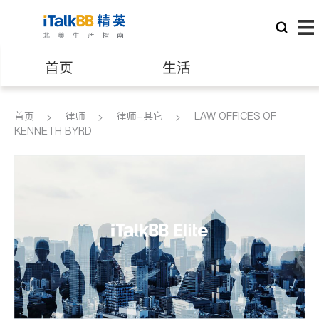
首页
生活
医生
律师
首页
律师
律师-其它
LAW OFFICES OF
KENNETH BYRD
保险理财
房地产租售
建筑装修
教育
养老
非盈利组织