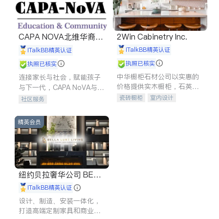
CAPA NOVA北维华裔家
2Win Cabinetry Inc.
长会
iTalkBB精英认证
iTalkBB精英认证
执照已核实
执照已核实
中华橱柜石材公司以实惠的
连接家长与社会，赋能孩子
价格提供实木橱柜，石英石
与下一代，CAPA NoVA与您
台面，多种优质不锈钢水
携手建设包容、公平、充满
瓷砖橱柜
室内设计
社区服务
槽、水龙头与抽油烟机。品
希望的社区。
建筑设计
卫浴洁具
质厨房，家的选择。
室内装修
精英会员
纽约贝拉奢华公司 BELL
A LUXE
iTalkBB精英认证
设计、制造、安装一体化，
打造高端定制家具和商业空