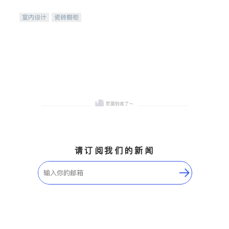
间
室内设计
瓷砖橱柜
卫浴洁具
地板建材
售前软装staging
室内装修
请订阅我们的新闻