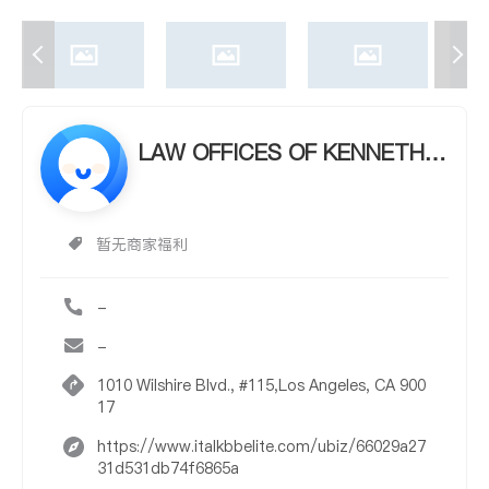
LAW OFFICES OF KENNETH B
YRD
暂无商家福利
-
-
1010 Wilshire Blvd., #115,Los Angeles, CA 900
17
https://www.italkbbelite.com/ubiz/66029a27
31d531db74f6865a