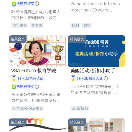
Wang Vision Institute has
执照已核实
more than 30 years
阳光保健养生中心为老年人
experience in
提供日间护理服务，致力于
通过持续的护理创新来有效
老年中心
养老院
眼科
眼科
提升老年人的生活质量。
精英会员
精英会员
VSA Future 教育学院
美国活动/折扣小助手
iTalkBB精英认证
iTalkBB精英认证
iTalkBB精英 官方账号。您
执照已核实
的美国生活福利播报员，精
孩子美好的未来始于早期能
选独家折扣、本地活动与专
力的培养，用愿景激发孩子
业讲座，第一时间享受您的
的学习潜力和动力。理念：
升学顾问/课后辅导
活动/折扣
专属福利。
拥有成长型心态是成功的基
石。
精英会员
精英会员