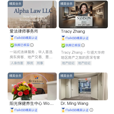
精英会员
精英会员
爱法律师事务所
Tracy Zhang
iTalkBB精英认证
iTalkBB精英认证
执照已核实
执照已核实
一站式法律服务，华人首选.
Tracy Zhang - 引领大华府
房东房客、地产交易、意外
地区房产之旅的资深专家
伤害、车祸重伤、商业诉
人身伤害
移民
刑事
地产经纪
地产经纪
讼、商标注册、移民信托、
车祸理赔
民事
房地产
地产投资
商业地产
建筑合同、刑事案件全包办
信托/遗嘱
商业
商标注册
商铺租售
开发商建商
精英会员
精英会员
索赔
律师-其它
保释
阳光保健养生中心 World
Dr. Ming Wang
shine
iTalkBB精英认证
iTalkBB精英认证