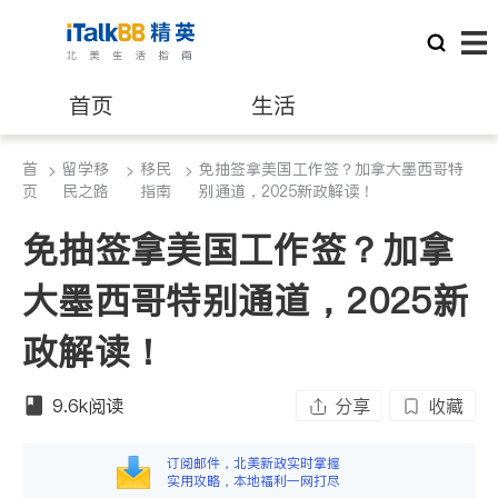
首页
生活
首
留学移
移民
免抽签拿美国工作签？加拿大墨西哥特
>
医生
>
>
律师
页
民之路
指南
别通道，2025新政解读！
免抽签拿美国工作签？加拿
保险理财
房地产租售
大墨西哥特别通道，2025新
建筑装修
教育
政解读！
养老
非盈利组织
9.6k
阅读
分享
收藏
订阅邮件，北美新政实时掌握
实用攻略，本地福利一网打尽