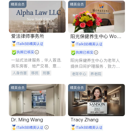
精英会员
精英会员
爱法律师事务所
阳光保健养生中心 World
shine
iTalkBB精英认证
iTalkBB精英认证
执照已核实
执照已核实
一站式法律服务，华人首选.
阳光保健养生中心为老年人
房东房客、地产交易、意外
提供日间护理服务，致力于
伤害、车祸重伤、商业诉
通过持续的护理创新来有效
人身伤害
移民
刑事
老年中心
养老院
讼、商标注册、移民信托、
提升老年人的生活质量。
车祸理赔
民事
房地产
建筑合同、刑事案件全包办
信托/遗嘱
商业
商标注册
精英会员
精英会员
索赔
律师-其它
保释
Dr. Ming Wang
Tracy Zhang
iTalkBB精英认证
iTalkBB精英认证