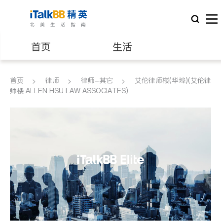
首页
生活
医生
律师
首页
律师
律师-其它
艾伦律师楼(华埠)(艾伦律
师楼 ALLEN HSU LAW ASSOCIATES)
保险理财
房地产租售
建筑装修
教育
养老
非盈利组织