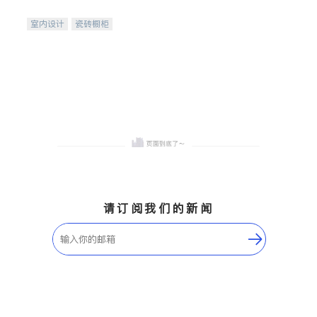
间
室内设计
瓷砖橱柜
卫浴洁具
地板建材
售前软装staging
室内装修
请订阅我们的新闻