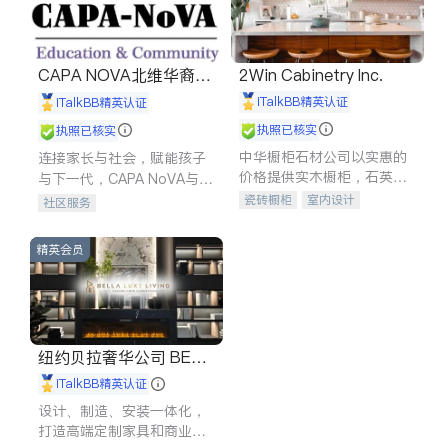
CAPA NOVA北维华裔家
2Win Cabinetry Inc.
长会
iTalkBB精英认证
iTalkBB精英认证
执照已核实
执照已核实
中华橱柜石材公司以实惠的
连接家长与社会，赋能孩子
价格提供实木橱柜，石英石
与下一代，CAPA NoVA与您
台面，多种优质不锈钢水
携手建设包容、公平、充满
瓷砖橱柜
室内设计
社区服务
槽、水龙头与抽油烟机。品
希望的社区。
建筑设计
卫浴洁具
质厨房，家的选择。
室内装修
精英会员
纽约贝拉奢华公司 BELL
A LUXE
iTalkBB精英认证
设计、制造、安装一体化，
打造高端定制家具和商业空