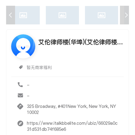
艾伦律师楼(华埠)(艾伦律师楼 A
LLEN HSU LAW ASSOCIATES)
暂无商家福利
-
-
325 Broadway, #401New York, New York, NY
10002
https://www.italkbbelite.com/ubiz/66029a0c
31d531db74f685e6