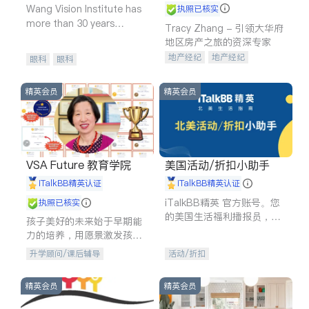
Wang Vision Institute has
执照已核实
more than 30 years
Tracy Zhang - 引领大华府
experience in
地区房产之旅的资深专家
地产经纪
地产经纪
眼科
眼科
地产投资
商业地产
商铺租售
开发商建商
精英会员
精英会员
VSA Future 教育学院
美国活动/折扣小助手
iTalkBB精英认证
iTalkBB精英认证
iTalkBB精英 官方账号。您
执照已核实
的美国生活福利播报员，精
孩子美好的未来始于早期能
选独家折扣、本地活动与专
力的培养，用愿景激发孩子
业讲座，第一时间享受您的
的学习潜力和动力。理念：
升学顾问/课后辅导
活动/折扣
专属福利。
拥有成长型心态是成功的基
石。
精英会员
精英会员