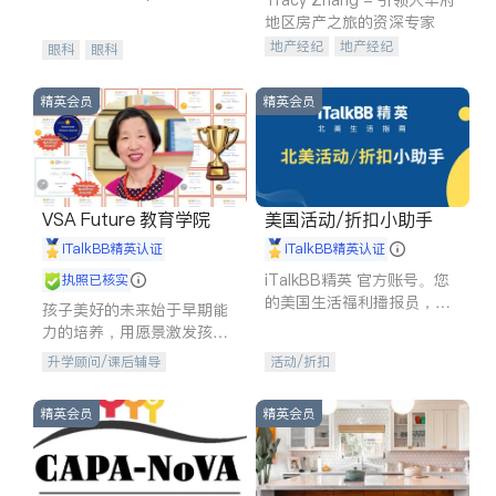
experience in
地区房产之旅的资深专家
地产经纪
地产经纪
眼科
眼科
地产投资
商业地产
商铺租售
开发商建商
精英会员
精英会员
VSA Future 教育学院
美国活动/折扣小助手
iTalkBB精英认证
iTalkBB精英认证
iTalkBB精英 官方账号。您
执照已核实
的美国生活福利播报员，精
孩子美好的未来始于早期能
选独家折扣、本地活动与专
力的培养，用愿景激发孩子
业讲座，第一时间享受您的
的学习潜力和动力。理念：
升学顾问/课后辅导
活动/折扣
专属福利。
拥有成长型心态是成功的基
石。
精英会员
精英会员