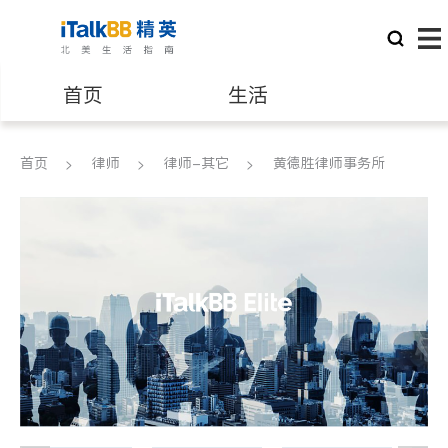
首页
生活
医生
律师
首页
律师
律师-其它
黄德胜律师事务所
保险理财
房地产租售
建筑装修
教育
养老
非盈利组织