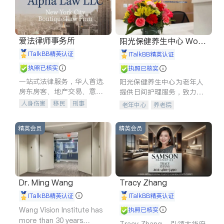
爱法律师事务所
阳光保健养生中心 World
shine
iTalkBB精英认证
iTalkBB精英认证
执照已核实
执照已核实
一站式法律服务，华人首选.
阳光保健养生中心为老年人
房东房客、地产交易、意外
提供日间护理服务，致力于
伤害、车祸重伤、商业诉
通过持续的护理创新来有效
人身伤害
移民
刑事
老年中心
养老院
讼、商标注册、移民信托、
提升老年人的生活质量。
车祸理赔
民事
房地产
建筑合同、刑事案件全包办
信托/遗嘱
商业
商标注册
精英会员
精英会员
索赔
律师-其它
保释
Dr. Ming Wang
Tracy Zhang
iTalkBB精英认证
iTalkBB精英认证
Wang Vision Institute has
执照已核实
more than 30 years
Tracy Zhang - 引领大华府