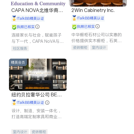
CAPA NOVA北维华裔家
2Win Cabinetry Inc.
长会
iTalkBB精英认证
iTalkBB精英认证
执照已核实
执照已核实
中华橱柜石材公司以实惠的
连接家长与社会，赋能孩子
价格提供实木橱柜，石英石
与下一代，CAPA NoVA与您
台面，多种优质不锈钢水
携手建设包容、公平、充满
瓷砖橱柜
室内设计
社区服务
槽、水龙头与抽油烟机。品
希望的社区。
建筑设计
卫浴洁具
质厨房，家的选择。
室内装修
精英会员
纽约贝拉奢华公司 BELL
A LUXE
iTalkBB精英认证
设计、制造、安装一体化，
打造高端定制家具和商业空
间
室内设计
瓷砖橱柜