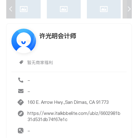
许光明会计师
暂无商家福利
-
-
160 E. Arrow Hwy.,San Dimas, CA 91773
https://www.italkbbelite.com/ubiz/6602981b
31d531db74f67e1c
-