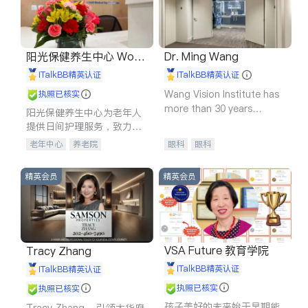
阳光保健养生中心 World
Dr. Ming Wang
shine
iTalkBB精英认证
iTalkBB精英认证
Wang Vision Institute has
执照已核实
more than 30 years
阳光保健养生中心为老年人
experience in
提供日间护理服务，致力于
通过持续的护理创新来有效
老年中心
养老院
眼科
眼科
提升老年人的生活质量。
精英会员
精英会员
VSA Future 教育学院
Tracy Zhang
iTalkBB精英认证
iTalkBB精英认证
执照已核实
执照已核实
孩子美好的未来始于早期能
Tracy Zhang - 引领大华府