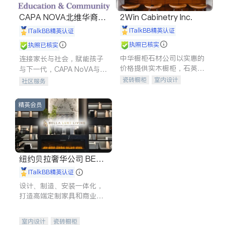
CAPA NOVA北维华裔家
2Win Cabinetry Inc.
长会
iTalkBB精英认证
iTalkBB精英认证
执照已核实
执照已核实
中华橱柜石材公司以实惠的
连接家长与社会，赋能孩子
价格提供实木橱柜，石英石
与下一代，CAPA NoVA与您
台面，多种优质不锈钢水
携手建设包容、公平、充满
瓷砖橱柜
室内设计
社区服务
槽、水龙头与抽油烟机。品
希望的社区。
建筑设计
卫浴洁具
质厨房，家的选择。
室内装修
精英会员
纽约贝拉奢华公司 BELL
A LUXE
iTalkBB精英认证
设计、制造、安装一体化，
打造高端定制家具和商业空
间
室内设计
瓷砖橱柜