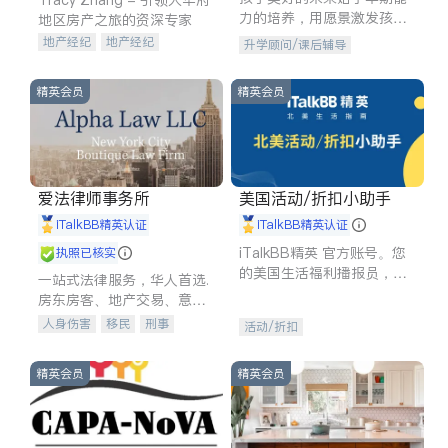
力的培养，用愿景激发孩子
地区房产之旅的资深专家
的学习潜力和动力。理念：
地产经纪
地产经纪
升学顾问/课后辅导
拥有成长型心态是成功的基
地产投资
商业地产
石。
商铺租售
开发商建商
精英会员
精英会员
爱法律师事务所
美国活动/折扣小助手
iTalkBB精英认证
iTalkBB精英认证
iTalkBB精英 官方账号。您
执照已核实
的美国生活福利播报员，精
一站式法律服务，华人首选.
选独家折扣、本地活动与专
房东房客、地产交易、意外
业讲座，第一时间享受您的
伤害、车祸重伤、商业诉
人身伤害
移民
刑事
活动/折扣
专属福利。
讼、商标注册、移民信托、
车祸理赔
民事
房地产
建筑合同、刑事案件全包办
信托/遗嘱
商业
商标注册
精英会员
精英会员
索赔
律师-其它
保释