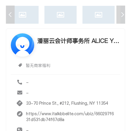
潘丽云会计师事务所 ALICE YO
NG, C.P.A.
暂无商家福利
-
-
33-70 Prince St., #212, Flushing, NY 11354
https://www.italkbbelite.com/ubiz/660297f6
31d531db74f67d8a
-