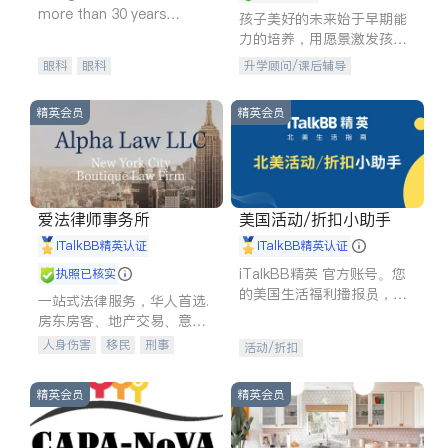
more than 30 years
孩子美好的未来始于早期能
experience in
力的培养，用愿景激发孩子
的学习潜力和动力。理念：
眼科
眼科
升学顾问/课后辅导
拥有成长型心态是成功的基
石。
精英会员
精英会员
爱法律师事务所
美国活动/折扣小助手
iTalkBB精英认证
iTalkBB精英认证
iTalkBB精英 官方账号。您
执照已核实
的美国生活福利播报员，精
一站式法律服务，华人首选.
选独家折扣、本地活动与专
房东房客、地产交易、意外
业讲座，第一时间享受您的
伤害、车祸重伤、商业诉
人身伤害
移民
刑事
活动/折扣
专属福利。
讼、商标注册、移民信托、
车祸理赔
民事
房地产
建筑合同、刑事案件全包办
信托/遗嘱
商业
商标注册
精英会员
精英会员
索赔
律师-其它
保释