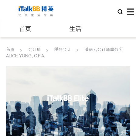
首页
生活
医生
律师
首页
会计师
税务会计
潘丽云会计师事务所
ALICE YONG, C.P.A.
保险理财
房地产租售
建筑装修
教育
养老
非盈利组织