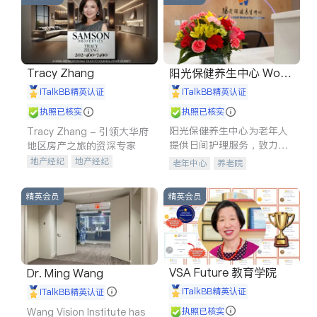
Tracy Zhang
阳光保健养生中心 World
shine
iTalkBB精英认证
iTalkBB精英认证
执照已核实
执照已核实
阳光保健养生中心为老年人
Tracy Zhang - 引领大华府
提供日间护理服务，致力于
地区房产之旅的资深专家
通过持续的护理创新来有效
地产经纪
地产经纪
老年中心
养老院
提升老年人的生活质量。
地产投资
商业地产
商铺租售
开发商建商
精英会员
精英会员
VSA Future 教育学院
Dr. Ming Wang
iTalkBB精英认证
iTalkBB精英认证
Wang Vision Institute has
执照已核实