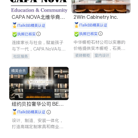
CAPA NOVA北维华裔家
2Win Cabinetry Inc.
长会
iTalkBB精英认证
iTalkBB精英认证
执照已核实
执照已核实
中华橱柜石材公司以实惠的
连接家长与社会，赋能孩子
价格提供实木橱柜，石英石
与下一代，CAPA NoVA与您
台面，多种优质不锈钢水
携手建设包容、公平、充满
瓷砖橱柜
室内设计
社区服务
槽、水龙头与抽油烟机。品
希望的社区。
建筑设计
卫浴洁具
质厨房，家的选择。
室内装修
精英会员
纽约贝拉奢华公司 BELL
A LUXE
iTalkBB精英认证
设计、制造、安装一体化，
打造高端定制家具和商业空
间