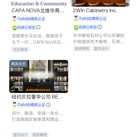
CAPA NOVA北维华裔家
2Win Cabinetry Inc.
长会
iTalkBB精英认证
iTalkBB精英认证
执照已核实
执照已核实
中华橱柜石材公司以实惠的
连接家长与社会，赋能孩子
价格提供实木橱柜，石英石
与下一代，CAPA NoVA与您
台面，多种优质不锈钢水
携手建设包容、公平、充满
瓷砖橱柜
室内设计
社区服务
槽、水龙头与抽油烟机。品
希望的社区。
建筑设计
卫浴洁具
质厨房，家的选择。
室内装修
精英会员
纽约贝拉奢华公司 BELL
A LUXE
iTalkBB精英认证
设计、制造、安装一体化，
打造高端定制家具和商业空
间
室内设计
瓷砖橱柜