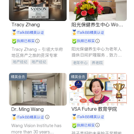
Tracy Zhang
阳光保健养生中心 World
shine
iTalkBB精英认证
iTalkBB精英认证
执照已核实
执照已核实
阳光保健养生中心为老年人
Tracy Zhang - 引领大华府
提供日间护理服务，致力于
地区房产之旅的资深专家
通过持续的护理创新来有效
地产经纪
地产经纪
老年中心
养老院
提升老年人的生活质量。
地产投资
商业地产
商铺租售
开发商建商
精英会员
精英会员
VSA Future 教育学院
Dr. Ming Wang
iTalkBB精英认证
iTalkBB精英认证
Wang Vision Institute has
执照已核实
more than 30 years
孩子美好的未来始于早期能