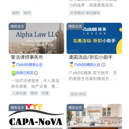
experience in
力的培养，用愿景激发孩子
的学习潜力和动力。理念：
眼科
眼科
升学顾问/课后辅导
拥有成长型心态是成功的基
石。
精英会员
精英会员
爱法律师事务所
美国活动/折扣小助手
iTalkBB精英认证
iTalkBB精英认证
iTalkBB精英 官方账号。您
执照已核实
的美国生活福利播报员，精
一站式法律服务，华人首选.
选独家折扣、本地活动与专
房东房客、地产交易、意外
业讲座，第一时间享受您的
伤害、车祸重伤、商业诉
人身伤害
移民
刑事
活动/折扣
专属福利。
讼、商标注册、移民信托、
车祸理赔
民事
房地产
建筑合同、刑事案件全包办
信托/遗嘱
商业
商标注册
精英会员
精英会员
索赔
律师-其它
保释