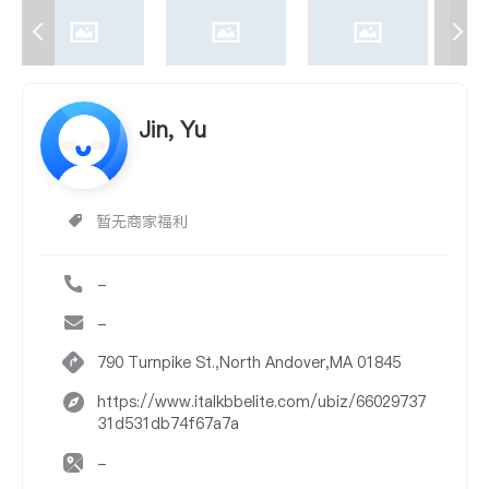
Jin, Yu
暂无商家福利
-
-
790 Turnpike St.,North Andover,MA 01845
https://www.italkbbelite.com/ubiz/66029737
31d531db74f67a7a
-