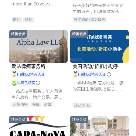
more than 30 years
孩子美好的未来始于早期能
experience in
力的培养，用愿景激发孩子
的学习潜力和动力。理念：
眼科
眼科
升学顾问/课后辅导
拥有成长型心态是成功的基
石。
精英会员
精英会员
爱法律师事务所
美国活动/折扣小助手
iTalkBB精英认证
iTalkBB精英认证
iTalkBB精英 官方账号。您
执照已核实
的美国生活福利播报员，精
一站式法律服务，华人首选.
选独家折扣、本地活动与专
房东房客、地产交易、意外
业讲座，第一时间享受您的
伤害、车祸重伤、商业诉
人身伤害
移民
刑事
活动/折扣
专属福利。
讼、商标注册、移民信托、
车祸理赔
民事
房地产
建筑合同、刑事案件全包办
信托/遗嘱
商业
商标注册
精英会员
精英会员
索赔
律师-其它
保释