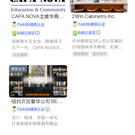
CAPA NOVA北维华裔家
2Win Cabinetry Inc.
长会
iTalkBB精英认证
iTalkBB精英认证
执照已核实
执照已核实
中华橱柜石材公司以实惠的
连接家长与社会，赋能孩子
价格提供实木橱柜，石英石
与下一代，CAPA NoVA与您
台面，多种优质不锈钢水
携手建设包容、公平、充满
瓷砖橱柜
室内设计
社区服务
槽、水龙头与抽油烟机。品
希望的社区。
建筑设计
卫浴洁具
质厨房，家的选择。
室内装修
精英会员
纽约贝拉奢华公司 BELL
A LUXE
iTalkBB精英认证
设计、制造、安装一体化，
打造高端定制家具和商业空
间