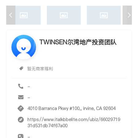
TWINSEN尔湾地产投资团队
暂无商家福利
-
-
4010 Barranca Pkwy #100,, irvine, CA 92604
https://www.italkbbelite.com/ubiz/66029719
31d531db74f67a00
-