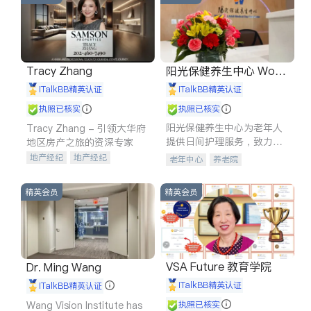
Tracy Zhang
阳光保健养生中心 World
shine
iTalkBB精英认证
iTalkBB精英认证
执照已核实
执照已核实
阳光保健养生中心为老年人
Tracy Zhang - 引领大华府
提供日间护理服务，致力于
地区房产之旅的资深专家
通过持续的护理创新来有效
地产经纪
地产经纪
老年中心
养老院
提升老年人的生活质量。
地产投资
商业地产
商铺租售
开发商建商
精英会员
精英会员
VSA Future 教育学院
Dr. Ming Wang
iTalkBB精英认证
iTalkBB精英认证
Wang Vision Institute has
执照已核实