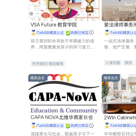
VSA Future 教育学院
爱法律师事务
iTalkBB精英认证
执照已核实
iTalkBB精英认
孩子美好的未来始于早期能力的培
一站式法律服务
养，用愿景激发孩子的学习潜力和
客、地产交易、
动力。理念：拥有成长型心态是成
伤、商业诉讼、
功的基石。
托、建筑合同、
人身伤害
移民
升学顾问/课后辅导
民事
房地产
商标注册
索赔
精英会员
精英会员
CAPA NOVA北维华裔家长会
2Win Cabinetr
iTalkBB精英认证
执照已核实
iTalkBB精英认
连接家长与社会，赋能孩子与下一
中华橱柜石材公