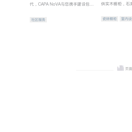
供实木橱柜，石
代，CAPA NoVA与您携手建设包
质不锈钢水槽、
容、公平、充满希望的社区。
机。品质厨房，
瓷砖橱柜
室内设
社区服务
卫浴洁具
室内