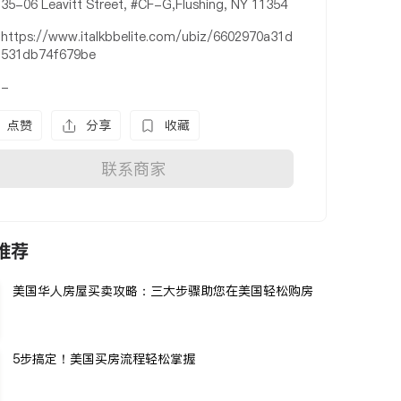
35-06 Leavitt Street, #CF-G,Flushing, NY 11354
https://www.italkbbelite.com/ubiz/6602970a31d
531db74f679be
-
点赞
分享
收藏
联系商家
推荐
美国华人房屋买卖攻略：三大步骤助您在美国轻松购房
5步搞定！美国买房流程轻松掌握