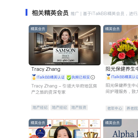
相关精英会员
推广 | 基于iTalkBB精英会员，进
精英会员
精英会员
阳光保健养生中心 
Tracy Zhang
iTalkBB精英认
iTalkBB精英认证
执照已核实
阳光保健养生中
Tracy Zhang - 引领大华府地区房
间护理服务，致
产之旅的资深专家
理创新来有效提
量。
地产经纪
地产经纪
地产投资
老年中心
养老院
商业地产
商铺租售
开发商建商
精英会员
精英会员