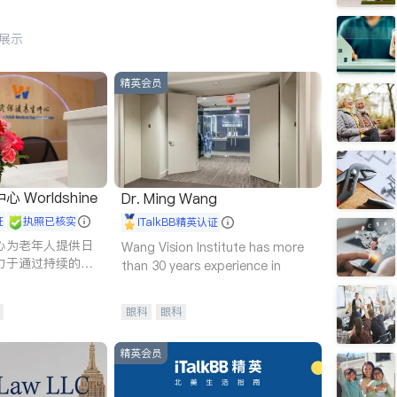
行展示
精英会员
Worldshine
Dr. Ming Wang
证
执照已核实
iTalkBB精英认证
心为老年人提供日
Wang Vision Institute has more
力于通过持续的护
than 30 years experience in
升老年人的生活质
眼科
眼科
精英会员