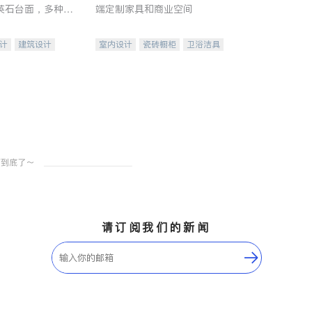
英石台面，多种优
端定制家具和商业空间
水龙头与抽油烟
家的选择。
计
建筑设计
室内设计
瓷砖橱柜
卫浴洁具
装修
地板建材
售前软装staging
室内装修
请订阅我们的新闻