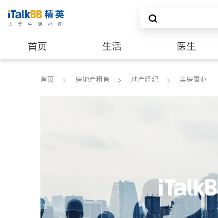
首页
生活
医生
养老
非盈利组织
首页
房地产租售
地产经纪
美房置业