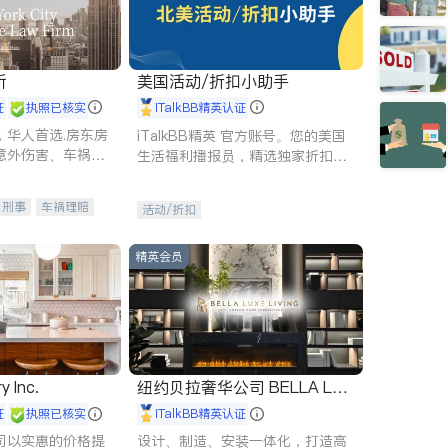
所
美国活动/折扣小助手
证
执照已核实
iTalkBB精英认证
，华人首选.房东房
iTalkBB精英 官方账号。您的美国
意外伤害、车祸重
生活福利播报员，精选独家折扣、
商标注册、移民信
本地活动与专业讲座，第一时间享
刑事案件全包办
受您的专属福利。
刑事
车祸理赔
活动/折扣
信托/遗嘱
商业
律师-其它
保释
精英会员
y Inc.
纽约贝拉奢华公司 BELLA LUX
E
证
执照已核实
iTalkBB精英认证
司以实惠的价格提
设计、制造、安装一体化，打造高