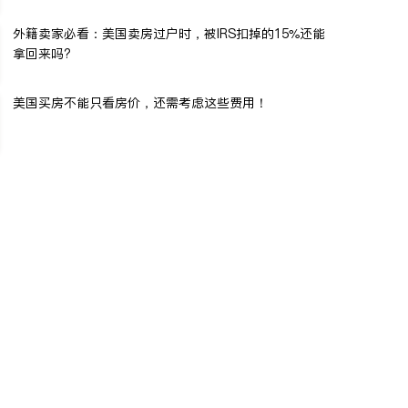
外籍卖家必看：美国卖房过户时，被IRS扣掉的15%还能
拿回来吗?
美国买房不能只看房价，还需考虑这些费用！