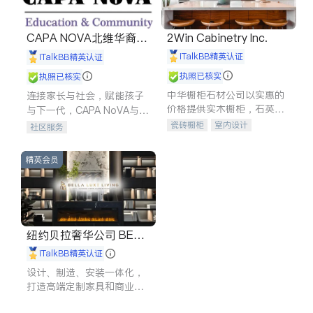
CAPA NOVA北维华裔家
2Win Cabinetry Inc.
长会
iTalkBB精英认证
iTalkBB精英认证
执照已核实
执照已核实
中华橱柜石材公司以实惠的
连接家长与社会，赋能孩子
价格提供实木橱柜，石英石
与下一代，CAPA NoVA与您
台面，多种优质不锈钢水
携手建设包容、公平、充满
瓷砖橱柜
室内设计
社区服务
槽、水龙头与抽油烟机。品
希望的社区。
建筑设计
卫浴洁具
质厨房，家的选择。
室内装修
精英会员
纽约贝拉奢华公司 BELL
A LUXE
iTalkBB精英认证
设计、制造、安装一体化，
打造高端定制家具和商业空
间