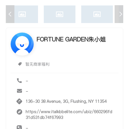
FORTUNE GARDEN朱小姐
暂无商家福利
-
-
136-30 38 Avenue, 3G, Flushing, NY 11354
https://www.italkbbelite.com/ubiz/660296fd
31d531db74f67993
-