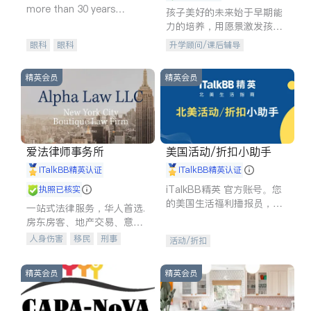
more than 30 years
孩子美好的未来始于早期能
experience in
力的培养，用愿景激发孩子
的学习潜力和动力。理念：
眼科
眼科
升学顾问/课后辅导
拥有成长型心态是成功的基
石。
精英会员
精英会员
爱法律师事务所
美国活动/折扣小助手
iTalkBB精英认证
iTalkBB精英认证
iTalkBB精英 官方账号。您
执照已核实
的美国生活福利播报员，精
一站式法律服务，华人首选.
选独家折扣、本地活动与专
房东房客、地产交易、意外
业讲座，第一时间享受您的
伤害、车祸重伤、商业诉
人身伤害
移民
刑事
活动/折扣
专属福利。
讼、商标注册、移民信托、
车祸理赔
民事
房地产
建筑合同、刑事案件全包办
信托/遗嘱
商业
商标注册
精英会员
精英会员
索赔
律师-其它
保释