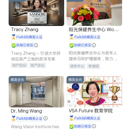
Tracy Zhang
阳光保健养生中心 World
shine
iTalkBB精英认证
iTalkBB精英认证
执照已核实
执照已核实
阳光保健养生中心为老年人
Tracy Zhang - 引领大华府
提供日间护理服务，致力于
地区房产之旅的资深专家
通过持续的护理创新来有效
地产经纪
地产经纪
老年中心
养老院
提升老年人的生活质量。
地产投资
商业地产
商铺租售
开发商建商
精英会员
精英会员
VSA Future 教育学院
Dr. Ming Wang
iTalkBB精英认证
iTalkBB精英认证
Wang Vision Institute has
执照已核实