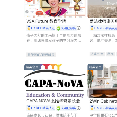
VSA Future 教育学院
爱法律师事务
iTalkBB精英认证
执照已核实
iTalkBB精英认
孩子美好的未来始于早期能力的培
一站式法律服务
养，用愿景激发孩子的学习潜力和
客、地产交易、
动力。理念：拥有成长型心态是成
伤、商业诉讼、
功的基石。
托、建筑合同、
人身伤害
移民
升学顾问/课后辅导
民事
房地产
商标注册
索赔
精英会员
精英会员
CAPA NOVA北维华裔家长会
2Win Cabinetr
iTalkBB精英认证
执照已核实
iTalkBB精英认
连接家长与社会，赋能孩子与下一
中华橱柜石材公