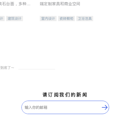
英石台面，多种优
端定制家具和商业空间
水龙头与抽油烟
家的选择。
计
建筑设计
室内设计
瓷砖橱柜
卫浴洁具
装修
地板建材
售前软装staging
室内装修
请订阅我们的新闻