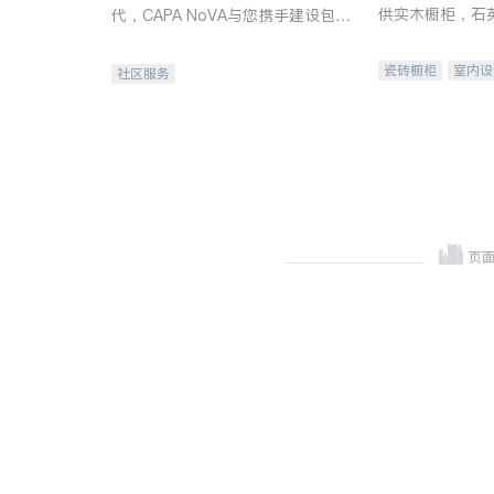
供实木橱柜，石
代，CAPA NoVA与您携手建设包
质不锈钢水槽、
容、公平、充满希望的社区。
机。品质厨房，
瓷砖橱柜
室内设
社区服务
卫浴洁具
室内