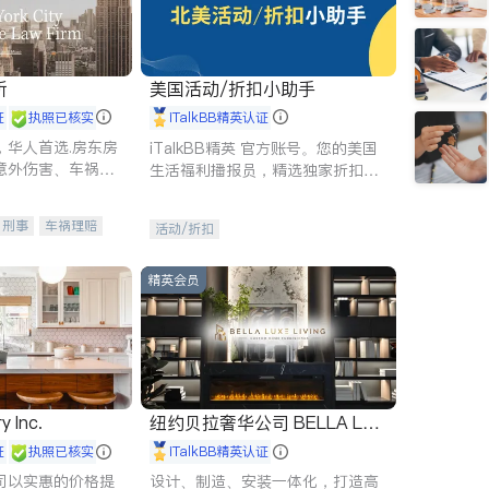
所
美国活动/折扣小助手
证
执照已核实
iTalkBB精英认证
，华人首选.房东房
iTalkBB精英 官方账号。您的美国
意外伤害、车祸重
生活福利播报员，精选独家折扣、
商标注册、移民信
本地活动与专业讲座，第一时间享
刑事案件全包办
受您的专属福利。
刑事
车祸理赔
活动/折扣
信托/遗嘱
商业
律师-其它
保释
精英会员
y Inc.
纽约贝拉奢华公司 BELLA LUX
E
证
执照已核实
iTalkBB精英认证
司以实惠的价格提
设计、制造、安装一体化，打造高