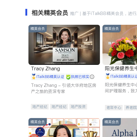
相关精英会员
推广 | 基于iTalkBB精英会员，进
精英会员
精英会员
阳光保健养生中心 
Tracy Zhang
iTalkBB精英认
iTalkBB精英认证
执照已核实
阳光保健养生中
Tracy Zhang - 引领大华府地区房
间护理服务，致
产之旅的资深专家
理创新来有效提
量。
地产经纪
地产经纪
地产投资
老年中心
养老院
商业地产
商铺租售
开发商建商
精英会员
精英会员