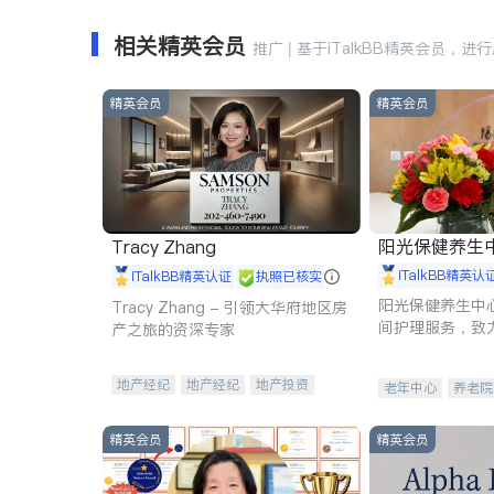
相关精英会员
推广 | 基于iTalkBB精英会员，进
精英会员
精英会员
阳光保健养生中心 
Tracy Zhang
iTalkBB精英认
iTalkBB精英认证
执照已核实
阳光保健养生中
Tracy Zhang - 引领大华府地区房
间护理服务，致
产之旅的资深专家
理创新来有效提
量。
地产经纪
地产经纪
地产投资
老年中心
养老院
商业地产
商铺租售
开发商建商
精英会员
精英会员