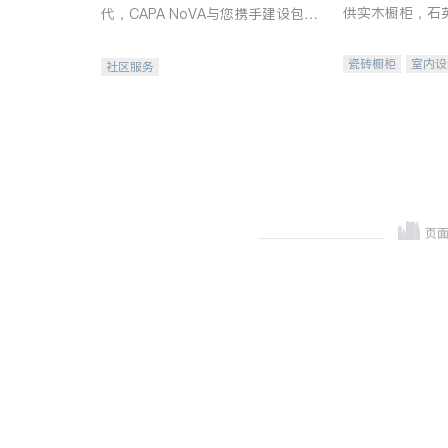
供实木橱柜，石
代，CAPA NoVA与您携手建设包
质不锈钢水槽、
容、公平、充满希望的社区。
机。品质厨房，
瓷砖橱柜
室内设
社区服务
卫浴洁具
室内