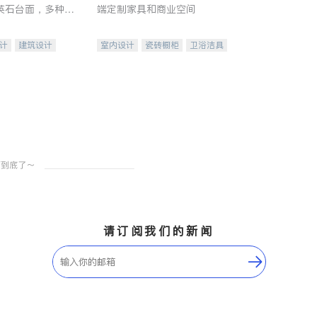
英石台面，多种优
端定制家具和商业空间
水龙头与抽油烟
家的选择。
计
建筑设计
室内设计
瓷砖橱柜
卫浴洁具
装修
地板建材
售前软装staging
室内装修
请订阅我们的新闻