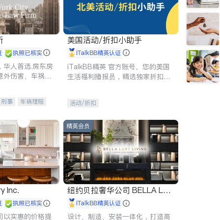
所
美国活动/折扣小助手
证
执照已核实
iTalkBB精英认证
，华人首选.房东房
iTalkBB精英 官方账号。您的美国
意外伤害、车祸重
生活福利播报员，精选独家折扣、
商标注册、移民信
本地活动与专业讲座，第一时间享
刑事案件全包办
受您的专属福利。
刑事
车祸理赔
活动/折扣
信托/遗嘱
商业
律师-其它
保释
精英会员
y Inc.
纽约贝拉奢华公司 BELLA LUX
E
证
执照已核实
iTalkBB精英认证
司以实惠的价格提
设计、制造、安装一体化，打造高