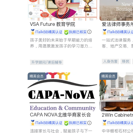
VSA Future 教育学院
爱法律师事务
iTalkBB精英认证
执照已核实
iTalkBB精英认
孩子美好的未来始于早期能力的培
一站式法律服务
养，用愿景激发孩子的学习潜力和
客、地产交易、
动力。理念：拥有成长型心态是成
伤、商业诉讼、
功的基石。
托、建筑合同、
人身伤害
移民
升学顾问/课后辅导
民事
房地产
商标注册
索赔
精英会员
精英会员
CAPA NOVA北维华裔家长会
2Win Cabinetr
iTalkBB精英认证
执照已核实
iTalkBB精英认
连接家长与社会，赋能孩子与下一
中华橱柜石材公