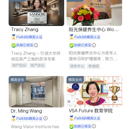
Tracy Zhang
阳光保健养生中心 World
shine
iTalkBB精英认证
iTalkBB精英认证
执照已核实
执照已核实
阳光保健养生中心为老年人
Tracy Zhang - 引领大华府
提供日间护理服务，致力于
地区房产之旅的资深专家
通过持续的护理创新来有效
地产经纪
地产经纪
老年中心
养老院
提升老年人的生活质量。
地产投资
商业地产
商铺租售
开发商建商
精英会员
精英会员
VSA Future 教育学院
Dr. Ming Wang
iTalkBB精英认证
iTalkBB精英认证
Wang Vision Institute has
执照已核实