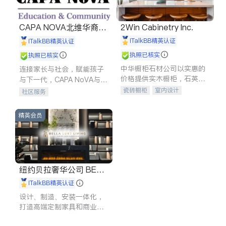
CAPA NOVA北维华裔家
2Win Cabinetry Inc.
长会
iTalkBB精英认证
iTalkBB精英认证
执照已核实
执照已核实
中华橱柜石材公司以实惠的
连接家长与社会，赋能孩子
价格提供实木橱柜，石英石
与下一代，CAPA NoVA与您
台面，多种优质不锈钢水
携手建设包容、公平、充满
瓷砖橱柜
室内设计
社区服务
槽、水龙头与抽油烟机。品
希望的社区。
建筑设计
卫浴洁具
质厨房，家的选择。
室内装修
精英会员
纽约贝拉奢华公司 BELL
A LUXE
iTalkBB精英认证
设计、制造、安装一体化，
打造高端定制家具和商业空
间