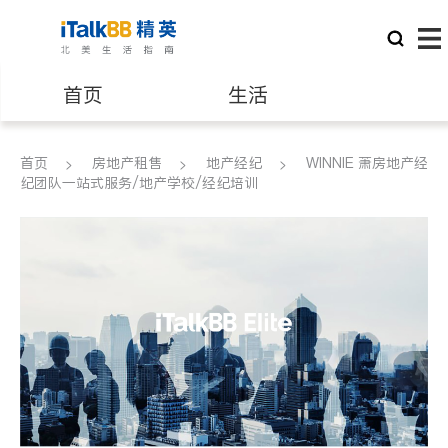
首页
生活
医生
律师
首页
房地产租售
地产经纪
WINNIE 萧房地产经
纪团队一站式服务/地产学校/经纪培训
保险理财
房地产租售
建筑装修
教育
养老
非盈利组织