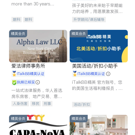
more than 30 years
孩子美好的未来始于早期能
experience in
力的培养，用愿景激发孩子
的学习潜力和动力。理念：
眼科
眼科
升学顾问/课后辅导
拥有成长型心态是成功的基
石。
精英会员
精英会员
爱法律师事务所
美国活动/折扣小助手
iTalkBB精英认证
iTalkBB精英认证
iTalkBB精英 官方账号。您
执照已核实
的美国生活福利播报员，精
一站式法律服务，华人首选.
选独家折扣、本地活动与专
房东房客、地产交易、意外
业讲座，第一时间享受您的
伤害、车祸重伤、商业诉
人身伤害
移民
刑事
活动/折扣
专属福利。
讼、商标注册、移民信托、
车祸理赔
民事
房地产
建筑合同、刑事案件全包办
信托/遗嘱
商业
商标注册
精英会员
精英会员
索赔
律师-其它
保释