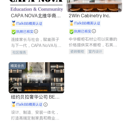
CAPA NOVA北维华裔家
2Win Cabinetry Inc.
长会
iTalkBB精英认证
iTalkBB精英认证
执照已核实
执照已核实
中华橱柜石材公司以实惠的
连接家长与社会，赋能孩子
价格提供实木橱柜，石英石
与下一代，CAPA NoVA与您
台面，多种优质不锈钢水
携手建设包容、公平、充满
瓷砖橱柜
室内设计
社区服务
槽、水龙头与抽油烟机。品
希望的社区。
建筑设计
卫浴洁具
质厨房，家的选择。
室内装修
精英会员
纽约贝拉奢华公司 BELL
A LUXE
iTalkBB精英认证
设计、制造、安装一体化，
打造高端定制家具和商业空
间