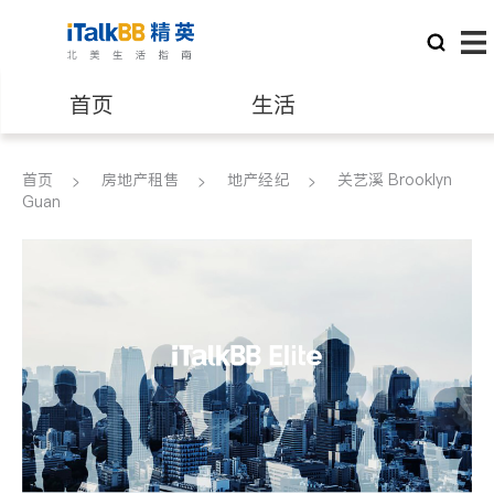
首页
生活
医生
律师
首页
房地产租售
地产经纪
关艺溪 Brooklyn
Guan
保险理财
房地产租售
建筑装修
教育
养老
非盈利组织