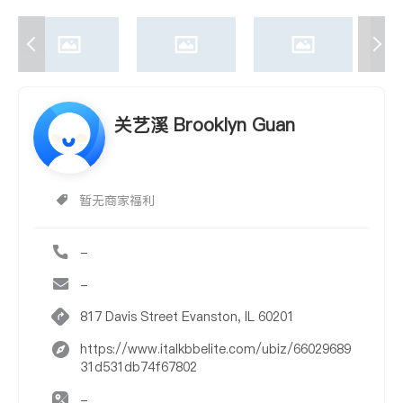
关艺溪 Brooklyn Guan
暂无商家福利
-
-
817 Davis Street Evanston, IL 60201
https://www.italkbbelite.com/ubiz/66029689
31d531db74f67802
-