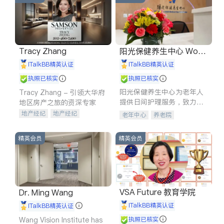
Tracy Zhang
阳光保健养生中心 World
shine
iTalkBB精英认证
iTalkBB精英认证
执照已核实
执照已核实
阳光保健养生中心为老年人
Tracy Zhang - 引领大华府
提供日间护理服务，致力于
地区房产之旅的资深专家
通过持续的护理创新来有效
地产经纪
地产经纪
老年中心
养老院
提升老年人的生活质量。
地产投资
商业地产
商铺租售
开发商建商
精英会员
精英会员
VSA Future 教育学院
Dr. Ming Wang
iTalkBB精英认证
iTalkBB精英认证
Wang Vision Institute has
执照已核实