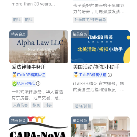
more than 30 years
孩子美好的未来始于早期能
experience in
力的培养，用愿景激发孩子
的学习潜力和动力。理念：
眼科
眼科
升学顾问/课后辅导
拥有成长型心态是成功的基
石。
精英会员
精英会员
爱法律师事务所
美国活动/折扣小助手
iTalkBB精英认证
iTalkBB精英认证
iTalkBB精英 官方账号。您
执照已核实
的美国生活福利播报员，精
一站式法律服务，华人首选.
选独家折扣、本地活动与专
房东房客、地产交易、意外
业讲座，第一时间享受您的
伤害、车祸重伤、商业诉
人身伤害
移民
刑事
活动/折扣
专属福利。
讼、商标注册、移民信托、
车祸理赔
民事
房地产
建筑合同、刑事案件全包办
信托/遗嘱
商业
商标注册
精英会员
精英会员
索赔
律师-其它
保释