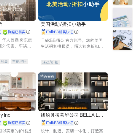
所
美国活动/折扣小助手
证
执照已核实
iTalkBB精英认证
，华人首选.房东房
iTalkBB精英 官方账号。您的美国
意外伤害、车祸重
生活福利播报员，精选独家折扣、
商标注册、移民信
本地活动与专业讲座，第一时间享
刑事案件全包办
受您的专属福利。
刑事
车祸理赔
活动/折扣
信托/遗嘱
商业
律师-其它
保释
精英会员
y Inc.
纽约贝拉奢华公司 BELLA LUX
E
证
执照已核实
iTalkBB精英认证
司以实惠的价格提
设计、制造、安装一体化，打造高