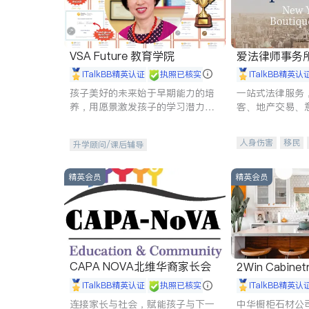
VSA Future 教育学院
爱法律师事务
iTalkBB精英认证
执照已核实
iTalkBB精英认
孩子美好的未来始于早期能力的培
一站式法律服务
养，用愿景激发孩子的学习潜力和
客、地产交易、
动力。理念：拥有成长型心态是成
伤、商业诉讼、
功的基石。
托、建筑合同、
人身伤害
移民
升学顾问/课后辅导
民事
房地产
商标注册
索赔
精英会员
精英会员
CAPA NOVA北维华裔家长会
2Win Cabinetr
iTalkBB精英认证
执照已核实
iTalkBB精英认
连接家长与社会，赋能孩子与下一
中华橱柜石材公