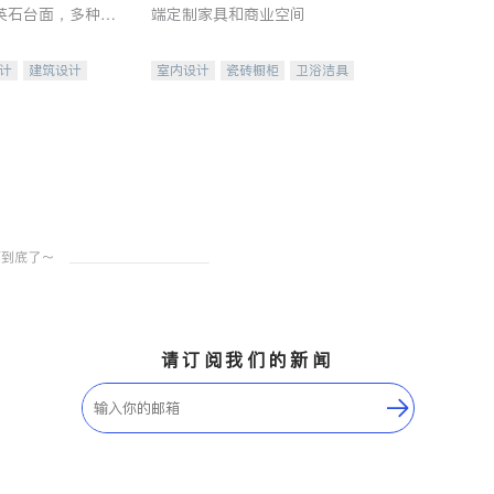
英石台面，多种优
端定制家具和商业空间
水龙头与抽油烟
家的选择。
计
建筑设计
室内设计
瓷砖橱柜
卫浴洁具
装修
地板建材
售前软装staging
室内装修
请订阅我们的新闻