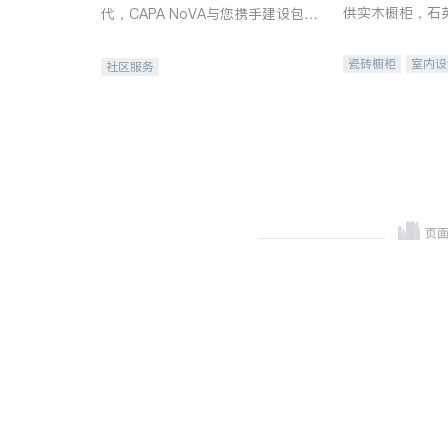
供实木橱柜，石
代，CAPA NoVA与您携手建设包
质不锈钢水槽、
容、公平、充满希望的社区。
机。品质厨房，
瓷砖橱柜
室内设
社区服务
卫浴洁具
室内