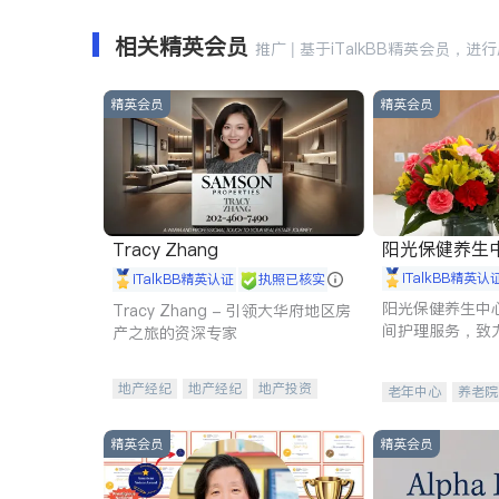
相关精英会员
推广 | 基于iTalkBB精英会员，进
精英会员
精英会员
阳光保健养生中心 
Tracy Zhang
iTalkBB精英认
iTalkBB精英认证
执照已核实
阳光保健养生中
Tracy Zhang - 引领大华府地区房
间护理服务，致
产之旅的资深专家
理创新来有效提
量。
地产经纪
地产经纪
地产投资
老年中心
养老院
商业地产
商铺租售
开发商建商
精英会员
精英会员