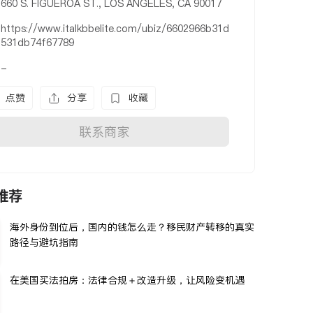
660 S. FIGUEROA ST., LOS ANGELES, CA 90017
https://www.italkbbelite.com/ubiz/6602966b31d
531db74f67789
-
点赞
分享
收藏
联系商家
推荐
海外身份到位后，国内的钱怎么走？移民财产转移的真实
路径与避坑指南
在美国买法拍房：法律合规＋改造升级，让风险变机遇