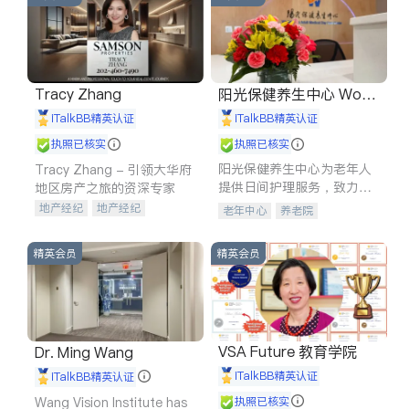
Tracy Zhang
阳光保健养生中心 World
shine
iTalkBB精英认证
iTalkBB精英认证
执照已核实
执照已核实
阳光保健养生中心为老年人
Tracy Zhang - 引领大华府
提供日间护理服务，致力于
地区房产之旅的资深专家
通过持续的护理创新来有效
地产经纪
地产经纪
老年中心
养老院
提升老年人的生活质量。
地产投资
商业地产
商铺租售
开发商建商
精英会员
精英会员
VSA Future 教育学院
Dr. Ming Wang
iTalkBB精英认证
iTalkBB精英认证
Wang Vision Institute has
执照已核实