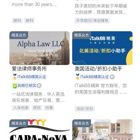
more than 30 years
孩子美好的未来始于早期能
experience in
力的培养，用愿景激发孩子
的学习潜力和动力。理念：
眼科
眼科
升学顾问/课后辅导
拥有成长型心态是成功的基
石。
精英会员
精英会员
爱法律师事务所
美国活动/折扣小助手
iTalkBB精英认证
iTalkBB精英认证
iTalkBB精英 官方账号。您
执照已核实
的美国生活福利播报员，精
一站式法律服务，华人首选.
选独家折扣、本地活动与专
房东房客、地产交易、意外
业讲座，第一时间享受您的
伤害、车祸重伤、商业诉
人身伤害
移民
刑事
活动/折扣
专属福利。
讼、商标注册、移民信托、
车祸理赔
民事
房地产
建筑合同、刑事案件全包办
信托/遗嘱
商业
商标注册
精英会员
精英会员
索赔
律师-其它
保释