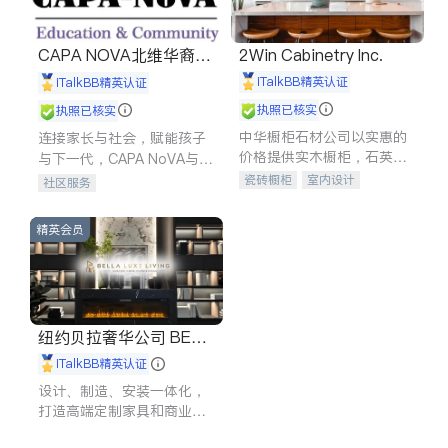
CAPA NOVA北维华裔家
2Win Cabinetry Inc.
长会
iTalkBB精英认证
iTalkBB精英认证
执照已核实
执照已核实
中华橱柜石材公司以实惠的
连接家长与社会，赋能孩子
价格提供实木橱柜，石英石
与下一代，CAPA NoVA与您
台面，多种优质不锈钢水
携手建设包容、公平、充满
瓷砖橱柜
室内设计
社区服务
槽、水龙头与抽油烟机。品
希望的社区。
建筑设计
卫浴洁具
质厨房，家的选择。
室内装修
精英会员
纽约贝拉奢华公司 BELL
A LUXE
iTalkBB精英认证
设计、制造、安装一体化，
打造高端定制家具和商业空
间