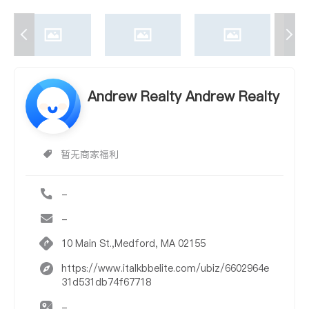
Andrew Realty Andrew Realty
暂无商家福利
-
-
10 Main St.,Medford, MA 02155
https://www.italkbbelite.com/ubiz/6602964e
31d531db74f67718
-