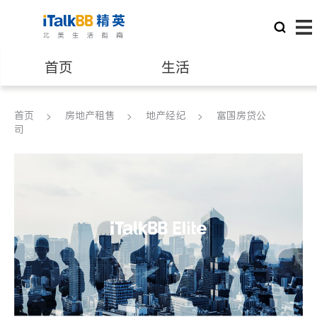
首页
生活
医生
律师
首页
房地产租售
地产经纪
富国房贷公
司
保险理财
房地产租售
建筑装修
教育
养老
非盈利组织