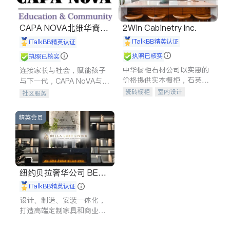
CAPA NOVA北维华裔家
2Win Cabinetry Inc.
长会
iTalkBB精英认证
iTalkBB精英认证
执照已核实
执照已核实
中华橱柜石材公司以实惠的
连接家长与社会，赋能孩子
价格提供实木橱柜，石英石
与下一代，CAPA NoVA与您
台面，多种优质不锈钢水
携手建设包容、公平、充满
瓷砖橱柜
室内设计
社区服务
槽、水龙头与抽油烟机。品
希望的社区。
建筑设计
卫浴洁具
质厨房，家的选择。
室内装修
精英会员
纽约贝拉奢华公司 BELL
A LUXE
iTalkBB精英认证
设计、制造、安装一体化，
打造高端定制家具和商业空
间