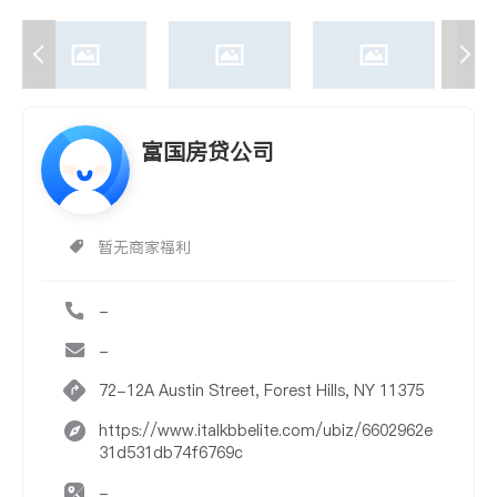
富国房贷公司
暂无商家福利
-
-
72-12A Austin Street, Forest Hills, NY 11375
https://www.italkbbelite.com/ubiz/6602962e
31d531db74f6769c
-