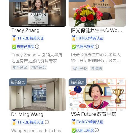
Tracy Zhang
阳光保健养生中心 World
shine
iTalkBB精英认证
iTalkBB精英认证
执照已核实
执照已核实
阳光保健养生中心为老年人
Tracy Zhang - 引领大华府
提供日间护理服务，致力于
地区房产之旅的资深专家
通过持续的护理创新来有效
地产经纪
地产经纪
老年中心
养老院
提升老年人的生活质量。
地产投资
商业地产
商铺租售
开发商建商
精英会员
精英会员
VSA Future 教育学院
Dr. Ming Wang
iTalkBB精英认证
iTalkBB精英认证
Wang Vision Institute has
执照已核实