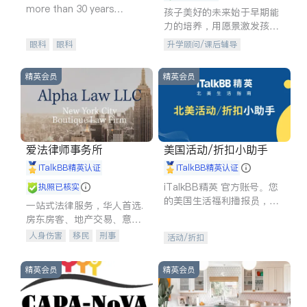
more than 30 years
孩子美好的未来始于早期能
experience in
力的培养，用愿景激发孩子
的学习潜力和动力。理念：
眼科
眼科
升学顾问/课后辅导
拥有成长型心态是成功的基
石。
精英会员
精英会员
爱法律师事务所
美国活动/折扣小助手
iTalkBB精英认证
iTalkBB精英认证
iTalkBB精英 官方账号。您
执照已核实
的美国生活福利播报员，精
一站式法律服务，华人首选.
选独家折扣、本地活动与专
房东房客、地产交易、意外
业讲座，第一时间享受您的
伤害、车祸重伤、商业诉
人身伤害
移民
刑事
活动/折扣
专属福利。
讼、商标注册、移民信托、
车祸理赔
民事
房地产
建筑合同、刑事案件全包办
信托/遗嘱
商业
商标注册
精英会员
精英会员
索赔
律师-其它
保释