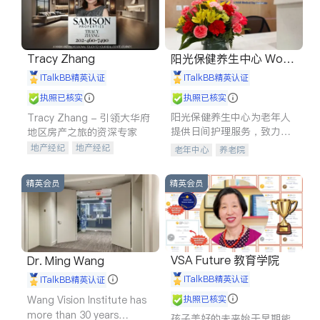
Tracy Zhang
阳光保健养生中心 World
shine
iTalkBB精英认证
iTalkBB精英认证
执照已核实
执照已核实
阳光保健养生中心为老年人
Tracy Zhang - 引领大华府
提供日间护理服务，致力于
地区房产之旅的资深专家
通过持续的护理创新来有效
地产经纪
地产经纪
老年中心
养老院
提升老年人的生活质量。
地产投资
商业地产
商铺租售
开发商建商
精英会员
精英会员
VSA Future 教育学院
Dr. Ming Wang
iTalkBB精英认证
iTalkBB精英认证
Wang Vision Institute has
执照已核实
more than 30 years
孩子美好的未来始于早期能