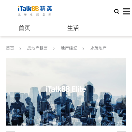
首页
生活
医生
律师
首页
房地产租售
地产经纪
永茂地产
保险理财
房地产租售
建筑装修
教育
养老
非盈利组织