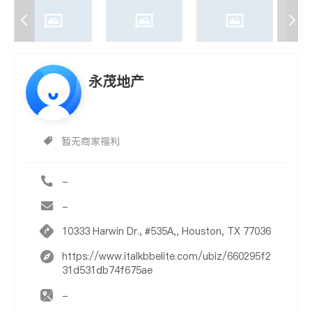
永茂地产
暂无商家福利
-
-
10333 Harwin Dr., #535A,, Houston, TX 77036
https://www.italkbbelite.com/ubiz/660295f2
31d531db74f675ae
-