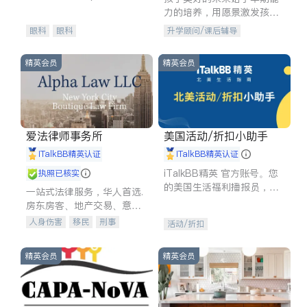
experience in
力的培养，用愿景激发孩子
的学习潜力和动力。理念：
眼科
眼科
升学顾问/课后辅导
拥有成长型心态是成功的基
石。
精英会员
精英会员
爱法律师事务所
美国活动/折扣小助手
iTalkBB精英认证
iTalkBB精英认证
iTalkBB精英 官方账号。您
执照已核实
的美国生活福利播报员，精
一站式法律服务，华人首选.
选独家折扣、本地活动与专
房东房客、地产交易、意外
业讲座，第一时间享受您的
伤害、车祸重伤、商业诉
人身伤害
移民
刑事
活动/折扣
专属福利。
讼、商标注册、移民信托、
车祸理赔
民事
房地产
建筑合同、刑事案件全包办
信托/遗嘱
商业
商标注册
精英会员
精英会员
索赔
律师-其它
保释