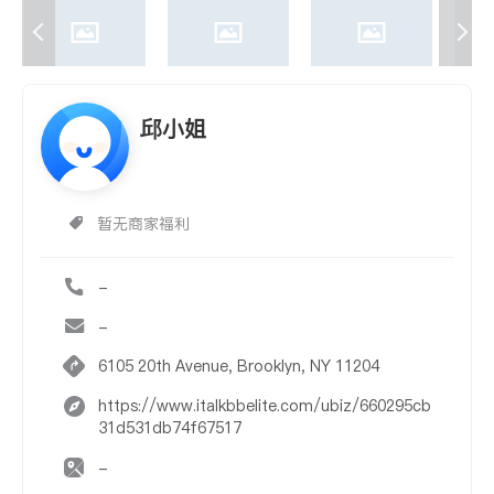
邱小姐
暂无商家福利
-
-
6105 20th Avenue, Brooklyn, NY 11204
https://www.italkbbelite.com/ubiz/660295cb
31d531db74f67517
-