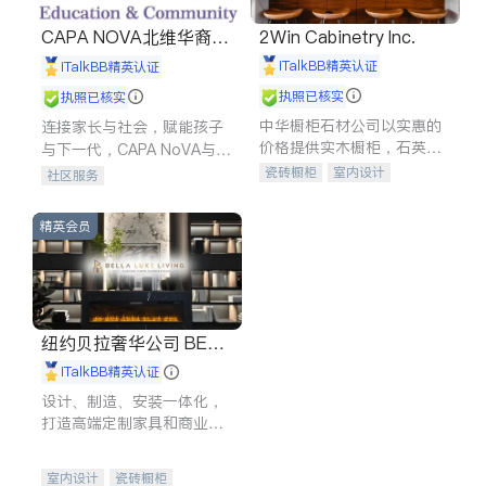
CAPA NOVA北维华裔家
2Win Cabinetry Inc.
长会
iTalkBB精英认证
iTalkBB精英认证
执照已核实
执照已核实
中华橱柜石材公司以实惠的
连接家长与社会，赋能孩子
价格提供实木橱柜，石英石
与下一代，CAPA NoVA与您
台面，多种优质不锈钢水
携手建设包容、公平、充满
瓷砖橱柜
室内设计
社区服务
槽、水龙头与抽油烟机。品
希望的社区。
建筑设计
卫浴洁具
质厨房，家的选择。
室内装修
精英会员
纽约贝拉奢华公司 BELL
A LUXE
iTalkBB精英认证
设计、制造、安装一体化，
打造高端定制家具和商业空
间
室内设计
瓷砖橱柜