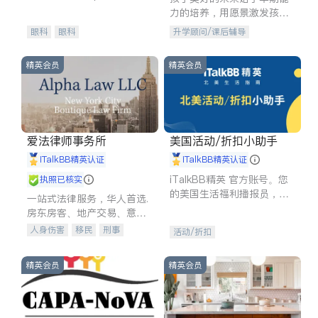
experience in
力的培养，用愿景激发孩子
的学习潜力和动力。理念：
眼科
眼科
升学顾问/课后辅导
拥有成长型心态是成功的基
石。
精英会员
精英会员
爱法律师事务所
美国活动/折扣小助手
iTalkBB精英认证
iTalkBB精英认证
iTalkBB精英 官方账号。您
执照已核实
的美国生活福利播报员，精
一站式法律服务，华人首选.
选独家折扣、本地活动与专
房东房客、地产交易、意外
业讲座，第一时间享受您的
伤害、车祸重伤、商业诉
人身伤害
移民
刑事
活动/折扣
专属福利。
讼、商标注册、移民信托、
车祸理赔
民事
房地产
建筑合同、刑事案件全包办
信托/遗嘱
商业
商标注册
精英会员
精英会员
索赔
律师-其它
保释