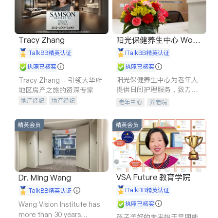
Tracy Zhang
阳光保健养生中心 World
shine
iTalkBB精英认证
iTalkBB精英认证
执照已核实
执照已核实
阳光保健养生中心为老年人
Tracy Zhang - 引领大华府
提供日间护理服务，致力于
地区房产之旅的资深专家
通过持续的护理创新来有效
地产经纪
地产经纪
老年中心
养老院
提升老年人的生活质量。
地产投资
商业地产
商铺租售
开发商建商
精英会员
精英会员
VSA Future 教育学院
Dr. Ming Wang
iTalkBB精英认证
iTalkBB精英认证
Wang Vision Institute has
执照已核实
more than 30 years
孩子美好的未来始于早期能