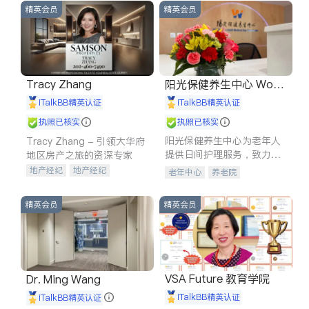
精英会员
精英会员
Tracy Zhang
阳光保健养生中心 World
shine
iTalkBB精英认证
iTalkBB精英认证
执照已核实
执照已核实
阳光保健养生中心为老年人
Tracy Zhang - 引领大华府
提供日间护理服务，致力于
地区房产之旅的资深专家
通过持续的护理创新来有效
地产经纪
地产经纪
老年中心
养老院
提升老年人的生活质量。
地产投资
商业地产
商铺租售
开发商建商
精英会员
精英会员
VSA Future 教育学院
Dr. Ming Wang
iTalkBB精英认证
iTalkBB精英认证