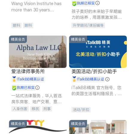
Wang Vision Institute has
执照已核实
more than 30 years
孩子美好的未来始于早期能
experience in
力的培养，用愿景激发孩子
的学习潜力和动力。理念：
眼科
眼科
升学顾问/课后辅导
拥有成长型心态是成功的基
石。
精英会员
精英会员
爱法律师事务所
美国活动/折扣小助手
iTalkBB精英认证
iTalkBB精英认证
iTalkBB精英 官方账号。您
执照已核实
的美国生活福利播报员，精
一站式法律服务，华人首选.
选独家折扣、本地活动与专
房东房客、地产交易、意外
业讲座，第一时间享受您的
伤害、车祸重伤、商业诉
人身伤害
移民
刑事
活动/折扣
专属福利。
讼、商标注册、移民信托、
车祸理赔
民事
房地产
建筑合同、刑事案件全包办
信托/遗嘱
商业
商标注册
精英会员
精英会员
索赔
律师-其它
保释