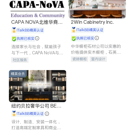
CAPA NOVA北维华裔家
2Win Cabinetry Inc.
长会
iTalkBB精英认证
iTalkBB精英认证
执照已核实
执照已核实
中华橱柜石材公司以实惠的
连接家长与社会，赋能孩子
价格提供实木橱柜，石英石
与下一代，CAPA NoVA与您
台面，多种优质不锈钢水
携手建设包容、公平、充满
瓷砖橱柜
室内设计
社区服务
槽、水龙头与抽油烟机。品
希望的社区。
建筑设计
卫浴洁具
质厨房，家的选择。
室内装修
精英会员
纽约贝拉奢华公司 BELL
A LUXE
iTalkBB精英认证
设计、制造、安装一体化，
打造高端定制家具和商业空