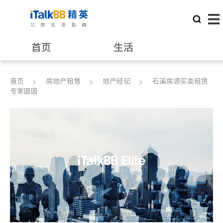
首页
生活
医生
律师
首页
房地产租售
地产经纪
石溪房源买卖租赁
专家圆圆
保险理财
房地产租售
建筑装修
教育
养老
非盈利组织