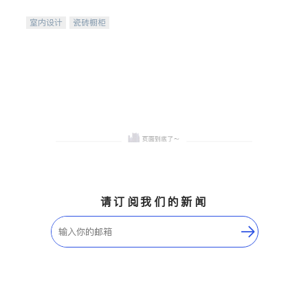
间
室内设计
瓷砖橱柜
卫浴洁具
地板建材
售前软装staging
室内装修
请订阅我们的新闻