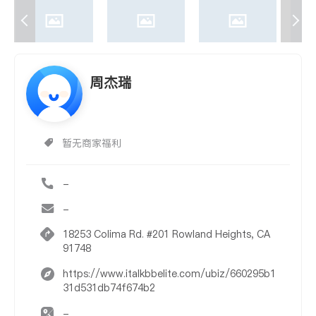
周杰瑞
暂无商家福利
-
-
18253 Colima Rd. #201 Rowland Heights, CA
91748
https://www.italkbbelite.com/ubiz/660295b1
31d531db74f674b2
-