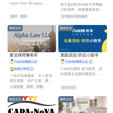
more than 30 years
孩子美好的未来始于早期能
experience in
力的培养，用愿景激发孩子
的学习潜力和动力。理念：
眼科
眼科
升学顾问/课后辅导
拥有成长型心态是成功的基
石。
精英会员
精英会员
爱法律师事务所
美国活动/折扣小助手
iTalkBB精英认证
iTalkBB精英认证
iTalkBB精英 官方账号。您
执照已核实
的美国生活福利播报员，精
一站式法律服务，华人首选.
选独家折扣、本地活动与专
房东房客、地产交易、意外
业讲座，第一时间享受您的
伤害、车祸重伤、商业诉
人身伤害
移民
刑事
活动/折扣
专属福利。
讼、商标注册、移民信托、
车祸理赔
民事
房地产
建筑合同、刑事案件全包办
信托/遗嘱
商业
商标注册
精英会员
精英会员
索赔
律师-其它
保释