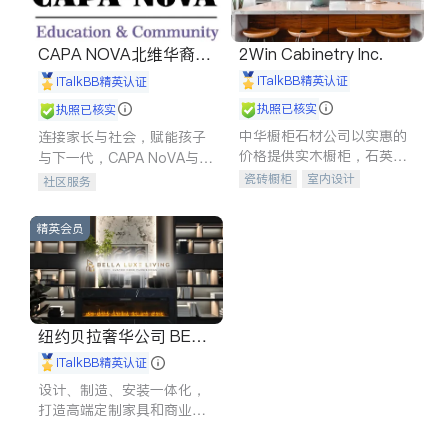
CAPA NOVA北维华裔家
2Win Cabinetry Inc.
长会
iTalkBB精英认证
iTalkBB精英认证
执照已核实
执照已核实
中华橱柜石材公司以实惠的
连接家长与社会，赋能孩子
价格提供实木橱柜，石英石
与下一代，CAPA NoVA与您
台面，多种优质不锈钢水
携手建设包容、公平、充满
瓷砖橱柜
室内设计
社区服务
槽、水龙头与抽油烟机。品
希望的社区。
建筑设计
卫浴洁具
质厨房，家的选择。
室内装修
精英会员
纽约贝拉奢华公司 BELL
A LUXE
iTalkBB精英认证
设计、制造、安装一体化，
打造高端定制家具和商业空
间