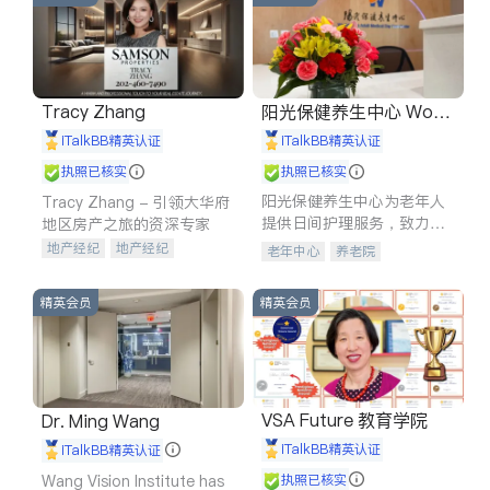
Tracy Zhang
阳光保健养生中心 World
shine
iTalkBB精英认证
iTalkBB精英认证
执照已核实
执照已核实
阳光保健养生中心为老年人
Tracy Zhang - 引领大华府
提供日间护理服务，致力于
地区房产之旅的资深专家
通过持续的护理创新来有效
地产经纪
地产经纪
老年中心
养老院
提升老年人的生活质量。
地产投资
商业地产
商铺租售
开发商建商
精英会员
精英会员
VSA Future 教育学院
Dr. Ming Wang
iTalkBB精英认证
iTalkBB精英认证
Wang Vision Institute has
执照已核实