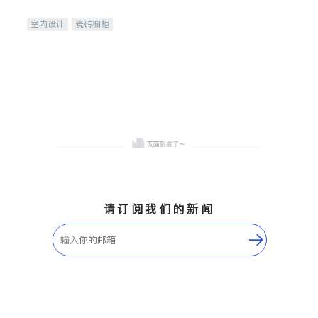
间
室内设计
瓷砖橱柜
卫浴洁具
地板建材
售前软装staging
室内装修
请订阅我们的新闻