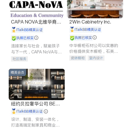
CAPA NOVA北维华裔家
2Win Cabinetry Inc.
长会
iTalkBB精英认证
iTalkBB精英认证
执照已核实
执照已核实
中华橱柜石材公司以实惠的
连接家长与社会，赋能孩子
价格提供实木橱柜，石英石
与下一代，CAPA NoVA与您
台面，多种优质不锈钢水
携手建设包容、公平、充满
瓷砖橱柜
室内设计
社区服务
槽、水龙头与抽油烟机。品
希望的社区。
建筑设计
卫浴洁具
质厨房，家的选择。
室内装修
精英会员
纽约贝拉奢华公司 BELL
A LUXE
iTalkBB精英认证
设计、制造、安装一体化，
打造高端定制家具和商业空