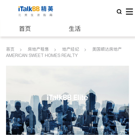
首页
生活
医生
律师
首页
房地产租售
地产经纪
美国顺达房地产
AMERICAN SWEET HOMES REALTY
保险理财
房地产租售
建筑装修
教育
养老
非盈利组织