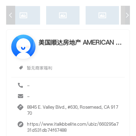
美国顺达房地产 AMERICAN S
WEET HOMES REALTY
暂无商家福利
-
-
8845 E. Valley Blvd., #630, Rosemead, CA 917
70
https://www.italkbbelite.com/ubiz/660295a7
31d531db74f67488