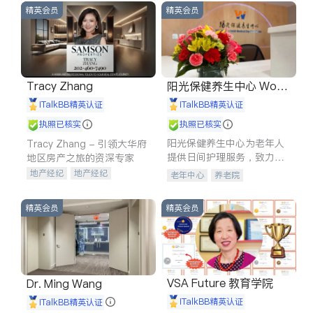
精英会员
精英会员
Tracy Zhang
阳光保健养生中心 World
shine
iTalkBB精英认证
iTalkBB精英认证
执照已核实
执照已核实
阳光保健养生中心为老年人
Tracy Zhang - 引领大华府
提供日间护理服务，致力于
地区房产之旅的资深专家
通过持续的护理创新来有效
地产经纪
地产经纪
老年中心
养老院
提升老年人的生活质量。
地产投资
商业地产
商铺租售
开发商建商
精英会员
精英会员
VSA Future 教育学院
Dr. Ming Wang
iTalkBB精英认证
iTalkBB精英认证