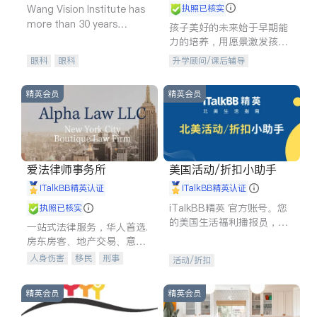
Wang Vision Institute has
执照已核实
more than 30 years
孩子美好的未来始于早期能
experience in
力的培养，用愿景激发孩子
的学习潜力和动力。理念：
眼科
眼科
升学顾问/课后辅导
拥有成长型心态是成功的基
石。
精英会员
精英会员
爱法律师事务所
美国活动/折扣小助手
iTalkBB精英认证
iTalkBB精英认证
iTalkBB精英 官方账号。您
执照已核实
的美国生活福利播报员，精
一站式法律服务，华人首选.
选独家折扣、本地活动与专
房东房客、地产交易、意外
业讲座，第一时间享受您的
伤害、车祸重伤、商业诉
人身伤害
移民
刑事
活动/折扣
专属福利。
讼、商标注册、移民信托、
车祸理赔
民事
房地产
建筑合同、刑事案件全包办
信托/遗嘱
商业
商标注册
精英会员
精英会员
索赔
律师-其它
保释