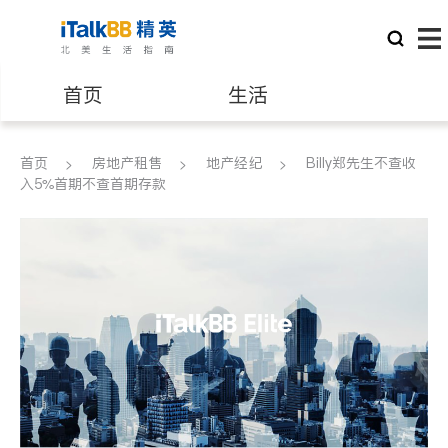
首页
生活
医生
律师
首页
房地产租售
地产经纪
Billy郑先生不查收
入5%首期不查首期存款
保险理财
房地产租售
建筑装修
教育
养老
非盈利组织