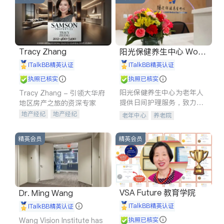
Tracy Zhang
阳光保健养生中心 World
shine
iTalkBB精英认证
iTalkBB精英认证
执照已核实
执照已核实
阳光保健养生中心为老年人
Tracy Zhang - 引领大华府
提供日间护理服务，致力于
地区房产之旅的资深专家
通过持续的护理创新来有效
地产经纪
地产经纪
老年中心
养老院
提升老年人的生活质量。
地产投资
商业地产
商铺租售
开发商建商
精英会员
精英会员
VSA Future 教育学院
Dr. Ming Wang
iTalkBB精英认证
iTalkBB精英认证
Wang Vision Institute has
执照已核实