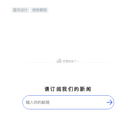
间
室内设计
瓷砖橱柜
卫浴洁具
地板建材
售前软装staging
室内装修
请订阅我们的新闻