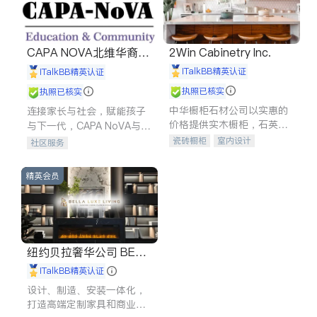
CAPA NOVA北维华裔家
2Win Cabinetry Inc.
长会
iTalkBB精英认证
iTalkBB精英认证
执照已核实
执照已核实
中华橱柜石材公司以实惠的
连接家长与社会，赋能孩子
价格提供实木橱柜，石英石
与下一代，CAPA NoVA与您
台面，多种优质不锈钢水
携手建设包容、公平、充满
瓷砖橱柜
室内设计
社区服务
槽、水龙头与抽油烟机。品
希望的社区。
建筑设计
卫浴洁具
质厨房，家的选择。
室内装修
精英会员
纽约贝拉奢华公司 BELL
A LUXE
iTalkBB精英认证
设计、制造、安装一体化，
打造高端定制家具和商业空