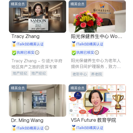
精英会员
精英会员
Tracy Zhang
阳光保健养生中心 World
shine
iTalkBB精英认证
iTalkBB精英认证
执照已核实
执照已核实
阳光保健养生中心为老年人
Tracy Zhang - 引领大华府
提供日间护理服务，致力于
地区房产之旅的资深专家
通过持续的护理创新来有效
地产经纪
地产经纪
老年中心
养老院
提升老年人的生活质量。
地产投资
商业地产
商铺租售
开发商建商
精英会员
精英会员
VSA Future 教育学院
Dr. Ming Wang
iTalkBB精英认证
iTalkBB精英认证