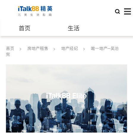
首页
生活
医生
律师
首页
房地产租售
地产经纪
唯一地产─吴泊
宪
保险理财
房地产租售
建筑装修
教育
养老
非盈利组织