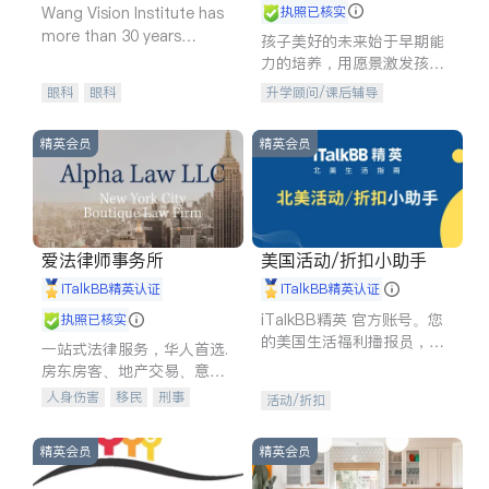
Wang Vision Institute has
执照已核实
more than 30 years
孩子美好的未来始于早期能
experience in
力的培养，用愿景激发孩子
的学习潜力和动力。理念：
眼科
眼科
升学顾问/课后辅导
拥有成长型心态是成功的基
石。
精英会员
精英会员
爱法律师事务所
美国活动/折扣小助手
iTalkBB精英认证
iTalkBB精英认证
iTalkBB精英 官方账号。您
执照已核实
的美国生活福利播报员，精
一站式法律服务，华人首选.
选独家折扣、本地活动与专
房东房客、地产交易、意外
业讲座，第一时间享受您的
伤害、车祸重伤、商业诉
人身伤害
移民
刑事
活动/折扣
专属福利。
讼、商标注册、移民信托、
车祸理赔
民事
房地产
建筑合同、刑事案件全包办
信托/遗嘱
商业
商标注册
精英会员
精英会员
索赔
律师-其它
保释