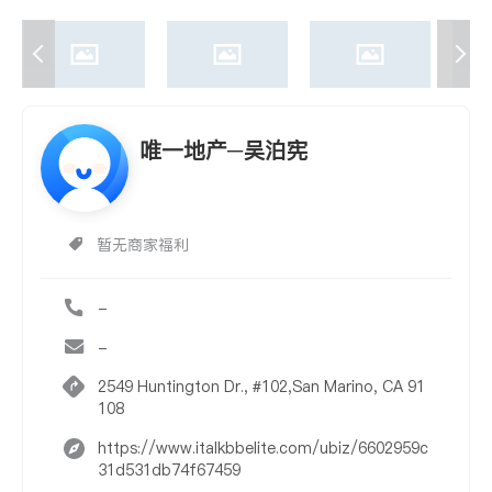
唯一地产─吴泊宪
暂无商家福利
-
-
2549 Huntington Dr., #102,San Marino, CA 91
108
https://www.italkbbelite.com/ubiz/6602959c
31d531db74f67459