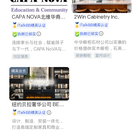
CAPA NOVA北维华裔家
2Win Cabinetry Inc.
长会
iTalkBB精英认证
iTalkBB精英认证
执照已核实
执照已核实
中华橱柜石材公司以实惠的
连接家长与社会，赋能孩子
价格提供实木橱柜，石英石
与下一代，CAPA NoVA与您
台面，多种优质不锈钢水
携手建设包容、公平、充满
瓷砖橱柜
室内设计
社区服务
槽、水龙头与抽油烟机。品
希望的社区。
建筑设计
卫浴洁具
质厨房，家的选择。
室内装修
精英会员
纽约贝拉奢华公司 BELL
A LUXE
iTalkBB精英认证
设计、制造、安装一体化，
打造高端定制家具和商业空
间