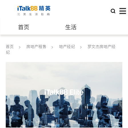
首页
生活
医生
律师
首页
房地产租售
地产经纪
罗文杰房地产经
纪
保险理财
房地产租售
建筑装修
教育
养老
非盈利组织