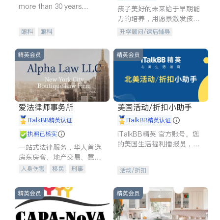
more than 30 years
孩子美好的未来始于早期能
experience in
力的培养，用愿景激发孩子
的学习潜力和动力。理念：
眼科
眼科
升学顾问/课后辅导
拥有成长型心态是成功的基
石。
精英会员
精英会员
爱法律师事务所
美国活动/折扣小助手
iTalkBB精英认证
iTalkBB精英认证
iTalkBB精英 官方账号。您
执照已核实
的美国生活福利播报员，精
一站式法律服务，华人首选.
选独家折扣、本地活动与专
房东房客、地产交易、意外
业讲座，第一时间享受您的
伤害、车祸重伤、商业诉
人身伤害
移民
刑事
活动/折扣
专属福利。
讼、商标注册、移民信托、
车祸理赔
民事
房地产
建筑合同、刑事案件全包办
信托/遗嘱
商业
商标注册
精英会员
精英会员
索赔
律师-其它
保释