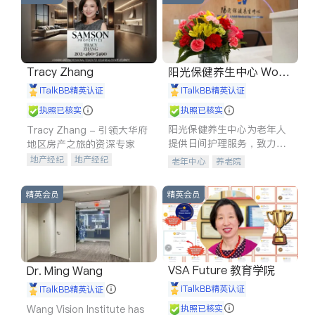
Tracy Zhang
阳光保健养生中心 World
shine
iTalkBB精英认证
iTalkBB精英认证
执照已核实
执照已核实
阳光保健养生中心为老年人
Tracy Zhang - 引领大华府
提供日间护理服务，致力于
地区房产之旅的资深专家
通过持续的护理创新来有效
地产经纪
地产经纪
老年中心
养老院
提升老年人的生活质量。
地产投资
商业地产
商铺租售
开发商建商
精英会员
精英会员
VSA Future 教育学院
Dr. Ming Wang
iTalkBB精英认证
iTalkBB精英认证
Wang Vision Institute has
执照已核实