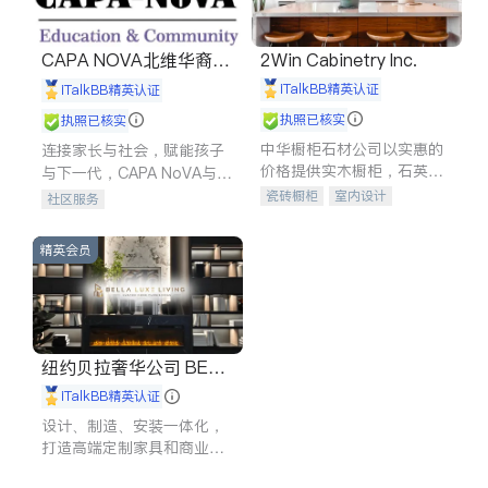
CAPA NOVA北维华裔家
2Win Cabinetry Inc.
长会
iTalkBB精英认证
iTalkBB精英认证
执照已核实
执照已核实
中华橱柜石材公司以实惠的
连接家长与社会，赋能孩子
价格提供实木橱柜，石英石
与下一代，CAPA NoVA与您
台面，多种优质不锈钢水
携手建设包容、公平、充满
瓷砖橱柜
室内设计
社区服务
槽、水龙头与抽油烟机。品
希望的社区。
建筑设计
卫浴洁具
质厨房，家的选择。
室内装修
精英会员
纽约贝拉奢华公司 BELL
A LUXE
iTalkBB精英认证
设计、制造、安装一体化，
打造高端定制家具和商业空
间