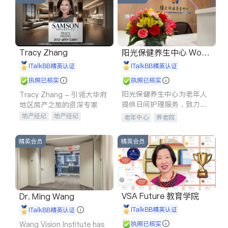
Tracy Zhang
阳光保健养生中心 World
shine
iTalkBB精英认证
iTalkBB精英认证
执照已核实
执照已核实
阳光保健养生中心为老年人
Tracy Zhang - 引领大华府
提供日间护理服务，致力于
地区房产之旅的资深专家
通过持续的护理创新来有效
地产经纪
地产经纪
老年中心
养老院
提升老年人的生活质量。
地产投资
商业地产
商铺租售
开发商建商
精英会员
精英会员
VSA Future 教育学院
Dr. Ming Wang
iTalkBB精英认证
iTalkBB精英认证
Wang Vision Institute has
执照已核实