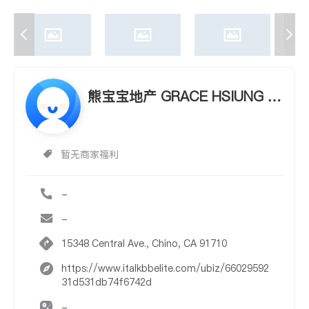
熊宝宝地产 GRACE HSIUNG R
EAL ESTATE BROKER
暂无商家福利
-
-
15348 Central Ave., Chino, CA 91710
https://www.italkbbelite.com/ubiz/66029592
31d531db74f6742d
-