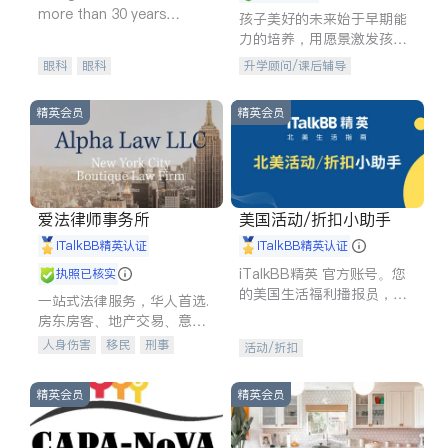
more than 30 years
孩子美好的未来始于早期能
experience in
力的培养，用愿景激发孩子
的学习潜力和动力。理念：
眼科
眼科
升学顾问/课后辅导
拥有成长型心态是成功的基
石。
精英会员
精英会员
爱法律师事务所
美国活动/折扣小助手
iTalkBB精英认证
iTalkBB精英认证
iTalkBB精英 官方账号。您
执照已核实
的美国生活福利播报员，精
一站式法律服务，华人首选.
选独家折扣、本地活动与专
房东房客、地产交易、意外
业讲座，第一时间享受您的
伤害、车祸重伤、商业诉
人身伤害
移民
刑事
活动/折扣
专属福利。
讼、商标注册、移民信托、
车祸理赔
民事
房地产
建筑合同、刑事案件全包办
信托/遗嘱
商业
商标注册
精英会员
精英会员
索赔
律师-其它
保释