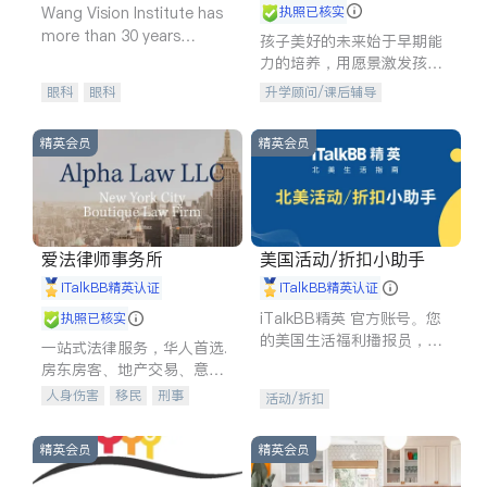
Wang Vision Institute has
执照已核实
more than 30 years
孩子美好的未来始于早期能
experience in
力的培养，用愿景激发孩子
的学习潜力和动力。理念：
眼科
眼科
升学顾问/课后辅导
拥有成长型心态是成功的基
石。
精英会员
精英会员
爱法律师事务所
美国活动/折扣小助手
iTalkBB精英认证
iTalkBB精英认证
iTalkBB精英 官方账号。您
执照已核实
的美国生活福利播报员，精
一站式法律服务，华人首选.
选独家折扣、本地活动与专
房东房客、地产交易、意外
业讲座，第一时间享受您的
伤害、车祸重伤、商业诉
人身伤害
移民
刑事
活动/折扣
专属福利。
讼、商标注册、移民信托、
车祸理赔
民事
房地产
建筑合同、刑事案件全包办
信托/遗嘱
商业
商标注册
精英会员
精英会员
索赔
律师-其它
保释