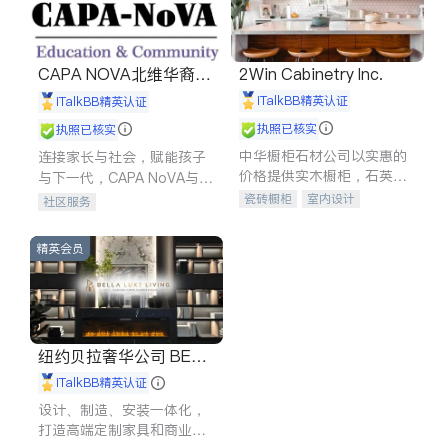
CAPA NOVA北维华裔家
2Win Cabinetry Inc.
长会
iTalkBB精英认证
iTalkBB精英认证
执照已核实
执照已核实
中华橱柜石材公司以实惠的
连接家长与社会，赋能孩子
价格提供实木橱柜，石英石
与下一代，CAPA NoVA与您
台面，多种优质不锈钢水
携手建设包容、公平、充满
瓷砖橱柜
室内设计
社区服务
槽、水龙头与抽油烟机。品
希望的社区。
建筑设计
卫浴洁具
质厨房，家的选择。
室内装修
精英会员
纽约贝拉奢华公司 BELL
A LUXE
iTalkBB精英认证
设计、制造、安装一体化，
打造高端定制家具和商业空