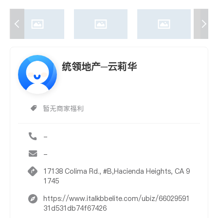
统领地产─云莉华
暂无商家福利
-
-
17138 Colima Rd., #B,Hacienda Heights, CA 9
1745
https://www.italkbbelite.com/ubiz/66029591
31d531db74f67426