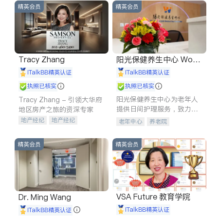
精英会员
精英会员
Tracy Zhang
阳光保健养生中心 World
shine
iTalkBB精英认证
iTalkBB精英认证
执照已核实
执照已核实
阳光保健养生中心为老年人
Tracy Zhang - 引领大华府
提供日间护理服务，致力于
地区房产之旅的资深专家
通过持续的护理创新来有效
地产经纪
地产经纪
老年中心
养老院
提升老年人的生活质量。
地产投资
商业地产
商铺租售
开发商建商
精英会员
精英会员
VSA Future 教育学院
Dr. Ming Wang
iTalkBB精英认证
iTalkBB精英认证