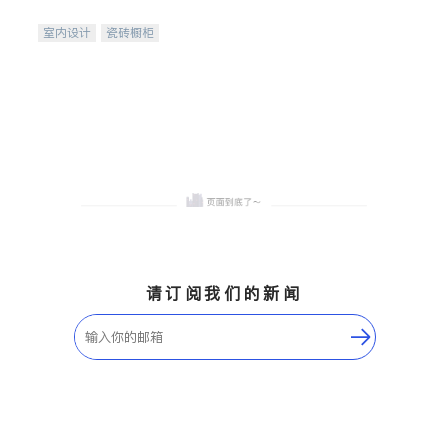
间
室内设计
瓷砖橱柜
卫浴洁具
地板建材
售前软装staging
室内装修
请订阅我们的新闻