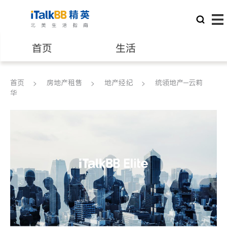
首页
生活
医生
律师
首页
房地产租售
地产经纪
统领地产─云莉
华
保险理财
房地产租售
建筑装修
教育
养老
非盈利组织