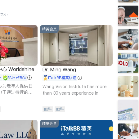
行展示
精英会员
Worldshine
Dr. Ming Wang
证
执照已核实
iTalkBB精英认证
心为老年人提供日
Wang Vision Institute has more
力于通过持续的护
than 30 years experience in
升老年人的生活质
眼科
眼科
精英会员