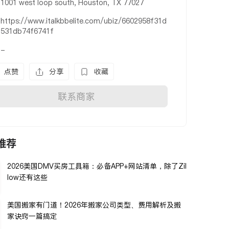
1001 west loop south, Houston, TX 77027
https://www.italkbbelite.com/ubiz/6602958f31d
531db74f6741f
-
点赞
分享
收藏
联系商家
推荐
2026美国DMV买房工具箱：必备APP+网站清单，除了Zil
low还有这些
美国搬家有门道！2026年搬家公司类型、费用解析及搬
家诀窍一篇搞定