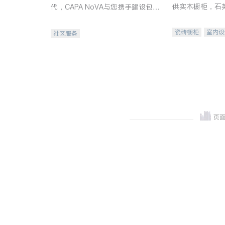
供实木橱柜，石
代，CAPA NoVA与您携手建设包
质不锈钢水槽、
容、公平、充满希望的社区。
机。品质厨房，
瓷砖橱柜
室内设
社区服务
卫浴洁具
室内