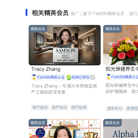
相关精英会员
推广 | 基于iTalkBB精英会员，进
精英会员
精英会员
阳光保健养生中心 
Tracy Zhang
iTalkBB精英认
iTalkBB精英认证
执照已核实
阳光保健养生中
Tracy Zhang - 引领大华府地区房
间护理服务，致
产之旅的资深专家
理创新来有效提
量。
地产经纪
地产经纪
地产投资
老年中心
养老院
商业地产
商铺租售
开发商建商
精英会员
精英会员