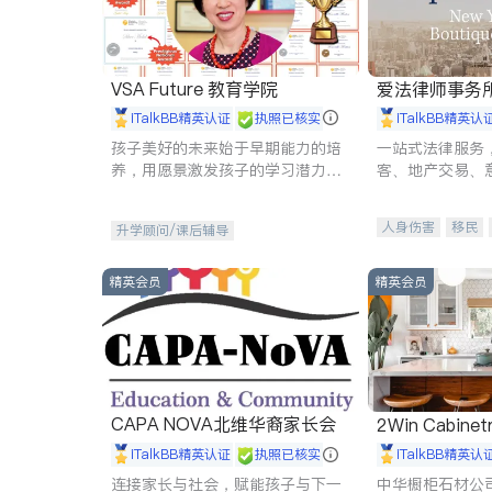
VSA Future 教育学院
爱法律师事务
iTalkBB精英认证
执照已核实
iTalkBB精英认
孩子美好的未来始于早期能力的培
一站式法律服务
养，用愿景激发孩子的学习潜力和
客、地产交易、
动力。理念：拥有成长型心态是成
伤、商业诉讼、
功的基石。
托、建筑合同、
人身伤害
移民
升学顾问/课后辅导
民事
房地产
商标注册
索赔
精英会员
精英会员
CAPA NOVA北维华裔家长会
2Win Cabinetr
iTalkBB精英认证
执照已核实
iTalkBB精英认
连接家长与社会，赋能孩子与下一
中华橱柜石材公