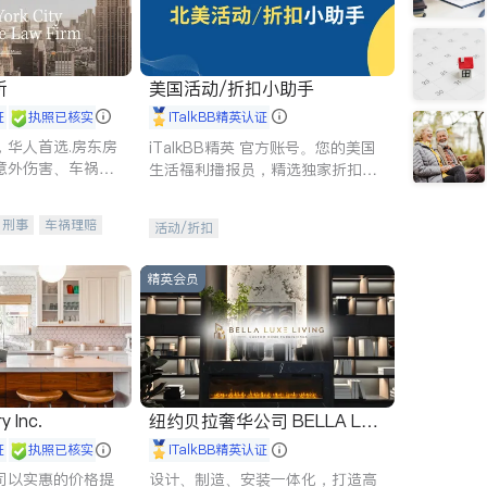
所
美国活动/折扣小助手
证
执照已核实
iTalkBB精英认证
，华人首选.房东房
iTalkBB精英 官方账号。您的美国
意外伤害、车祸重
生活福利播报员，精选独家折扣、
商标注册、移民信
本地活动与专业讲座，第一时间享
刑事案件全包办
受您的专属福利。
刑事
车祸理赔
活动/折扣
信托/遗嘱
商业
律师-其它
保释
精英会员
y Inc.
纽约贝拉奢华公司 BELLA LUX
E
证
执照已核实
iTalkBB精英认证
司以实惠的价格提
设计、制造、安装一体化，打造高