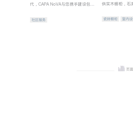
供实木橱柜，石
代，CAPA NoVA与您携手建设包
质不锈钢水槽、
容、公平、充满希望的社区。
机。品质厨房，
瓷砖橱柜
室内设
社区服务
卫浴洁具
室内