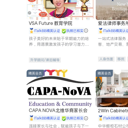
VSA Future 教育学院
爱法律师事务
iTalkBB精英认证
执照已核实
iTalkBB精英认
孩子美好的未来始于早期能力的培
一站式法律服务
养，用愿景激发孩子的学习潜力和
客、地产交易、
动力。理念：拥有成长型心态是成
伤、商业诉讼、
功的基石。
托、建筑合同、
人身伤害
移民
升学顾问/课后辅导
民事
房地产
商标注册
索赔
精英会员
精英会员
CAPA NOVA北维华裔家长会
2Win Cabinetr
iTalkBB精英认证
执照已核实
iTalkBB精英认
连接家长与社会，赋能孩子与下一
中华橱柜石材公