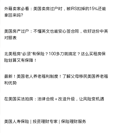
外籍卖家必看：美国卖房过户时，被IRS扣掉的15%还能
拿回来吗?
美国房产过户：不懂英文也能安心签合同，收好这份中英
对照表
北美租房“必须”有保险？100多刀就搞定？这么买租房保
险划算又有保障！
最新！美国老人养老福利制度！了解父母移民美国养老福
利优势
在美国买法拍房：法律合规＋改造升级，让风险变机遇
美国人寿保险 | 投资理财专家 | 保险理财服务