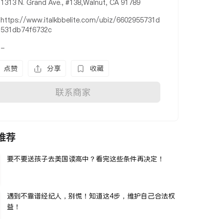
1313 N. Grand Ave., #138,Walnut, CA 91789
https://www.italkbbelite.com/ubiz/6602955731d
531db74f6732c
-
点赞
分享
收藏
联系商家
推荐
要不要送孩子去美国读高中？看完这些条件再决定！
遇到不靠谱经纪人，别慌！知道这4步，维护自己合法权
益！