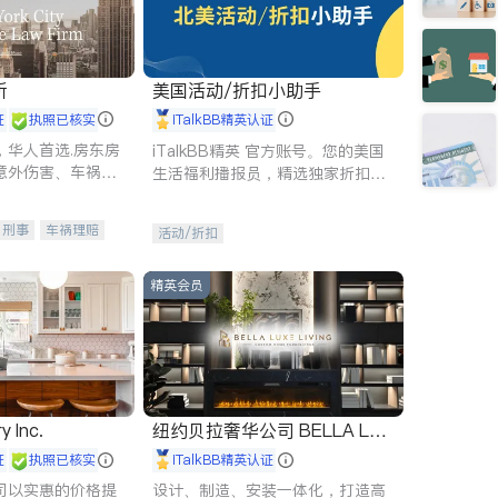
所
美国活动/折扣小助手
证
执照已核实
iTalkBB精英认证
，华人首选.房东房
iTalkBB精英 官方账号。您的美国
意外伤害、车祸重
生活福利播报员，精选独家折扣、
商标注册、移民信
本地活动与专业讲座，第一时间享
刑事案件全包办
受您的专属福利。
刑事
车祸理赔
活动/折扣
信托/遗嘱
商业
律师-其它
保释
精英会员
y Inc.
纽约贝拉奢华公司 BELLA LUX
E
证
执照已核实
iTalkBB精英认证
司以实惠的价格提
设计、制造、安装一体化，打造高