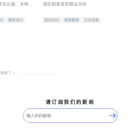
英石台面，多种优
端定制家具和商业空间
水龙头与抽油烟
家的选择。
计
建筑设计
室内设计
瓷砖橱柜
卫浴洁具
装修
地板建材
售前软装staging
室内装修
请订阅我们的新闻