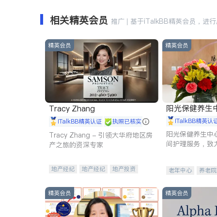
相关精英会员
推广 | 基于iTalkBB精英会员，进
精英会员
精英会员
阳光保健养生中心 
Tracy Zhang
iTalkBB精英认
iTalkBB精英认证
执照已核实
阳光保健养生中
Tracy Zhang - 引领大华府地区房
间护理服务，致
产之旅的资深专家
理创新来有效提
量。
地产经纪
地产经纪
地产投资
老年中心
养老院
商业地产
商铺租售
开发商建商
精英会员
精英会员