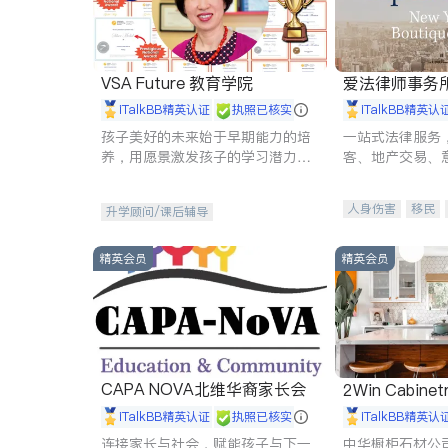
VSA Future 教育学院
爱法律师事务
iTalkBB精英认证
执照已核实
iTalkBB精英认
孩子美好的未来始于早期能力的培
一站式法律服务
养，用愿景激发孩子的学习潜力和
客、地产交易、
动力。理念：拥有成长型心态是成
伤、商业诉讼、
功的基石。
托、建筑合同、
人身伤害
移民
升学顾问/课后辅导
民事
房地产
商标注册
索赔
精英会员
精英会员
CAPA NOVA北维华裔家长会
2Win Cabinetr
iTalkBB精英认证
执照已核实
iTalkBB精英认
连接家长与社会，赋能孩子与下一
中华橱柜石材公