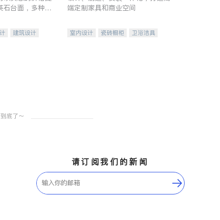
英石台面，多种优
端定制家具和商业空间
水龙头与抽油烟
家的选择。
计
建筑设计
室内设计
瓷砖橱柜
卫浴洁具
装修
地板建材
售前软装staging
室内装修
请订阅我们的新闻