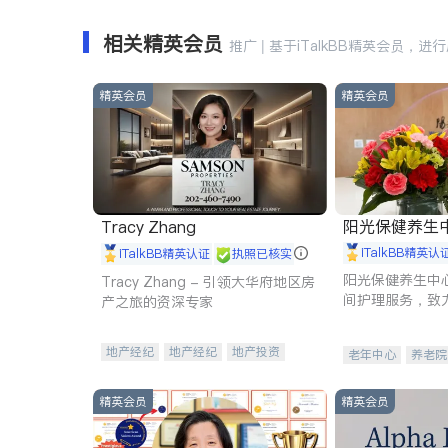
相关精英会员
推广 | 基于iTalkBB精英会员，进
精英会员
精英会员
阳光保健养生中心 
Tracy Zhang
iTalkBB精英认
iTalkBB精英认证
执照已核实
阳光保健养生中
Tracy Zhang - 引领大华府地区房
间护理服务，致
产之旅的资深专家
理创新来有效提
量。
地产经纪
地产经纪
地产投资
老年中心
养老院
商业地产
商铺租售
开发商建商
精英会员
精英会员