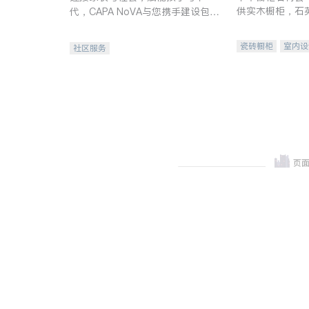
供实木橱柜，石
代，CAPA NoVA与您携手建设包
质不锈钢水槽、
容、公平、充满希望的社区。
机。品质厨房，
瓷砖橱柜
室内设
社区服务
卫浴洁具
室内