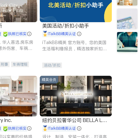
所
美国活动/折扣小助手
证
执照已核实
iTalkBB精英认证
，华人首选.房东房
iTalkBB精英 官方账号。您的美国
意外伤害、车祸重
生活福利播报员，精选独家折扣、
商标注册、移民信
本地活动与专业讲座，第一时间享
刑事案件全包办
受您的专属福利。
刑事
车祸理赔
活动/折扣
信托/遗嘱
商业
律师-其它
保释
精英会员
y Inc.
纽约贝拉奢华公司 BELLA LUX
E
证
执照已核实
iTalkBB精英认证
司以实惠的价格提
设计、制造、安装一体化，打造高