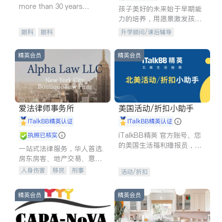
more than 30 years
孩子美好的未来始于早期能
experience in
力的培养，用愿景激发孩子
的学习潜力和动力。理念：
眼科
眼科
升学顾问/课后辅导
拥有成长型心态是成功的基
石。
精英会员
精英会员
爱法律师事务所
美国活动/折扣小助手
iTalkBB精英认证
iTalkBB精英认证
iTalkBB精英 官方账号。您
执照已核实
的美国生活福利播报员，精
一站式法律服务，华人首选.
选独家折扣、本地活动与专
房东房客、地产交易、意外
业讲座，第一时间享受您的
伤害、车祸重伤、商业诉
人身伤害
移民
刑事
活动/折扣
专属福利。
讼、商标注册、移民信托、
车祸理赔
民事
房地产
建筑合同、刑事案件全包办
信托/遗嘱
商业
商标注册
精英会员
精英会员
索赔
律师-其它
保释