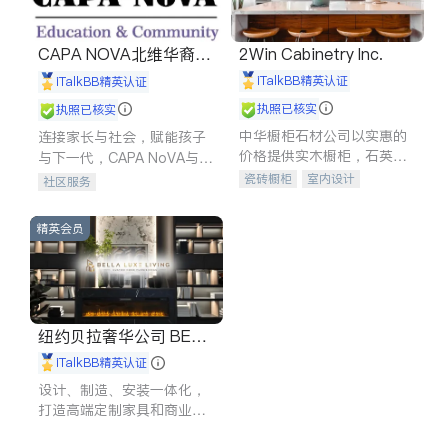
CAPA NOVA北维华裔家
2Win Cabinetry Inc.
长会
iTalkBB精英认证
iTalkBB精英认证
执照已核实
执照已核实
中华橱柜石材公司以实惠的
连接家长与社会，赋能孩子
价格提供实木橱柜，石英石
与下一代，CAPA NoVA与您
台面，多种优质不锈钢水
携手建设包容、公平、充满
瓷砖橱柜
室内设计
社区服务
槽、水龙头与抽油烟机。品
希望的社区。
建筑设计
卫浴洁具
质厨房，家的选择。
室内装修
精英会员
纽约贝拉奢华公司 BELL
A LUXE
iTalkBB精英认证
设计、制造、安装一体化，
打造高端定制家具和商业空
间