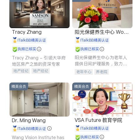
Tracy Zhang
阳光保健养生中心 World
shine
iTalkBB精英认证
iTalkBB精英认证
执照已核实
执照已核实
阳光保健养生中心为老年人
Tracy Zhang - 引领大华府
提供日间护理服务，致力于
地区房产之旅的资深专家
通过持续的护理创新来有效
地产经纪
地产经纪
老年中心
养老院
提升老年人的生活质量。
地产投资
商业地产
商铺租售
开发商建商
精英会员
精英会员
VSA Future 教育学院
Dr. Ming Wang
iTalkBB精英认证
iTalkBB精英认证
Wang Vision Institute has
执照已核实