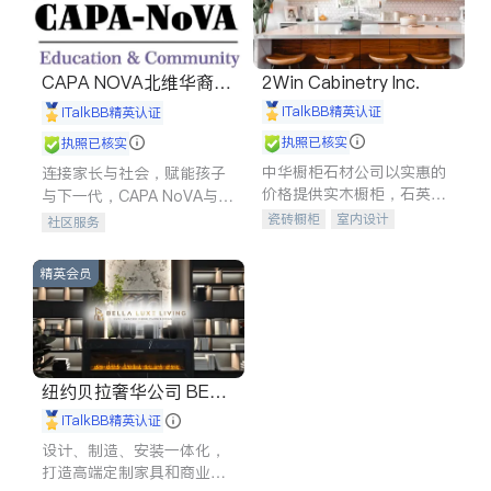
CAPA NOVA北维华裔家
2Win Cabinetry Inc.
长会
iTalkBB精英认证
iTalkBB精英认证
执照已核实
执照已核实
中华橱柜石材公司以实惠的
连接家长与社会，赋能孩子
价格提供实木橱柜，石英石
与下一代，CAPA NoVA与您
台面，多种优质不锈钢水
携手建设包容、公平、充满
瓷砖橱柜
室内设计
社区服务
槽、水龙头与抽油烟机。品
希望的社区。
建筑设计
卫浴洁具
质厨房，家的选择。
室内装修
精英会员
纽约贝拉奢华公司 BELL
A LUXE
iTalkBB精英认证
设计、制造、安装一体化，
打造高端定制家具和商业空