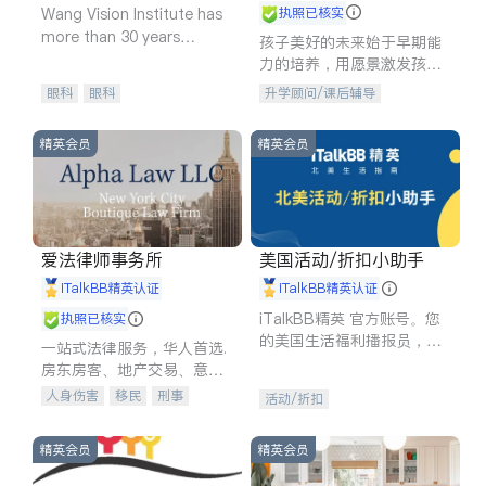
Wang Vision Institute has
执照已核实
more than 30 years
孩子美好的未来始于早期能
experience in
力的培养，用愿景激发孩子
的学习潜力和动力。理念：
眼科
眼科
升学顾问/课后辅导
拥有成长型心态是成功的基
石。
精英会员
精英会员
爱法律师事务所
美国活动/折扣小助手
iTalkBB精英认证
iTalkBB精英认证
iTalkBB精英 官方账号。您
执照已核实
的美国生活福利播报员，精
一站式法律服务，华人首选.
选独家折扣、本地活动与专
房东房客、地产交易、意外
业讲座，第一时间享受您的
伤害、车祸重伤、商业诉
人身伤害
移民
刑事
活动/折扣
专属福利。
讼、商标注册、移民信托、
车祸理赔
民事
房地产
建筑合同、刑事案件全包办
信托/遗嘱
商业
商标注册
精英会员
精英会员
索赔
律师-其它
保释