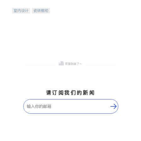
间
室内设计
瓷砖橱柜
卫浴洁具
地板建材
售前软装staging
室内装修
请订阅我们的新闻