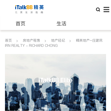
首页
生活
医生
律师
首页
房地产租售
地产经纪
精英地产─庄建民
IRN REALTY - RICHARD CHONG
保险理财
房地产租售
建筑装修
教育
养老
非盈利组织