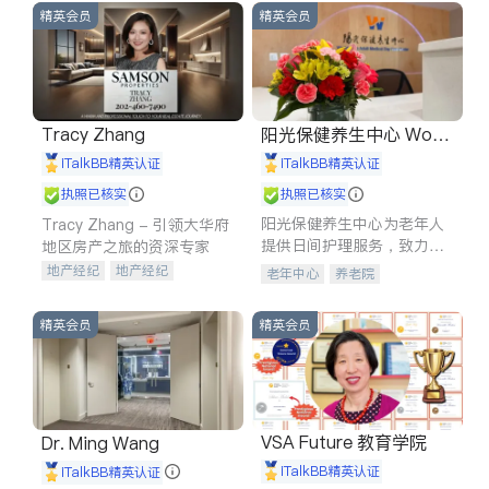
精英会员
精英会员
Tracy Zhang
阳光保健养生中心 World
shine
iTalkBB精英认证
iTalkBB精英认证
执照已核实
执照已核实
阳光保健养生中心为老年人
Tracy Zhang - 引领大华府
提供日间护理服务，致力于
地区房产之旅的资深专家
通过持续的护理创新来有效
地产经纪
地产经纪
老年中心
养老院
提升老年人的生活质量。
地产投资
商业地产
商铺租售
开发商建商
精英会员
精英会员
VSA Future 教育学院
Dr. Ming Wang
iTalkBB精英认证
iTalkBB精英认证