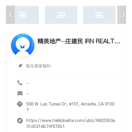
精英地产─庄建民 IRN REALTY
- RICHARD CHONG
暂无商家福利
-
-
556 W. Las Tunas Dr., #101, Arcadia, CA 9100
7
https://www.italkbbelite.com/ubiz/6602953a
31d531db74f672b1