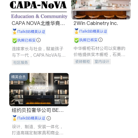
CAPA NOVA北维华裔家
2Win Cabinetry Inc.
长会
iTalkBB精英认证
iTalkBB精英认证
执照已核实
执照已核实
中华橱柜石材公司以实惠的
连接家长与社会，赋能孩子
价格提供实木橱柜，石英石
与下一代，CAPA NoVA与您
台面，多种优质不锈钢水
携手建设包容、公平、充满
瓷砖橱柜
室内设计
社区服务
槽、水龙头与抽油烟机。品
希望的社区。
建筑设计
卫浴洁具
质厨房，家的选择。
室内装修
精英会员
纽约贝拉奢华公司 BELL
A LUXE
iTalkBB精英认证
设计、制造、安装一体化，
打造高端定制家具和商业空