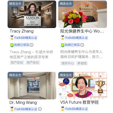
精英会员
精英会员
Tracy Zhang
阳光保健养生中心 World
shine
iTalkBB精英认证
iTalkBB精英认证
执照已核实
执照已核实
阳光保健养生中心为老年人
Tracy Zhang - 引领大华府
提供日间护理服务，致力于
地区房产之旅的资深专家
通过持续的护理创新来有效
地产经纪
地产经纪
老年中心
养老院
提升老年人的生活质量。
地产投资
商业地产
商铺租售
开发商建商
精英会员
精英会员
VSA Future 教育学院
Dr. Ming Wang
iTalkBB精英认证
iTalkBB精英认证