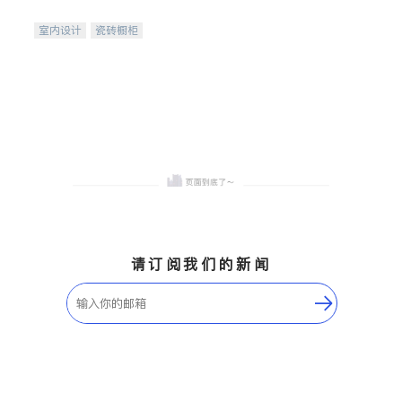
间
室内设计
瓷砖橱柜
卫浴洁具
地板建材
售前软装staging
室内装修
请订阅我们的新闻