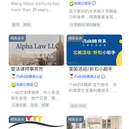
Wang Vision Institute has
执照已核实
more than 30 years
孩子美好的未来始于早期能
experience in
力的培养，用愿景激发孩子
的学习潜力和动力。理念：
眼科
眼科
升学顾问/课后辅导
拥有成长型心态是成功的基
石。
精英会员
精英会员
爱法律师事务所
美国活动/折扣小助手
iTalkBB精英认证
iTalkBB精英认证
iTalkBB精英 官方账号。您
执照已核实
的美国生活福利播报员，精
一站式法律服务，华人首选.
选独家折扣、本地活动与专
房东房客、地产交易、意外
业讲座，第一时间享受您的
伤害、车祸重伤、商业诉
人身伤害
移民
刑事
活动/折扣
专属福利。
讼、商标注册、移民信托、
车祸理赔
民事
房地产
建筑合同、刑事案件全包办
信托/遗嘱
商业
商标注册
精英会员
精英会员
索赔
律师-其它
保释