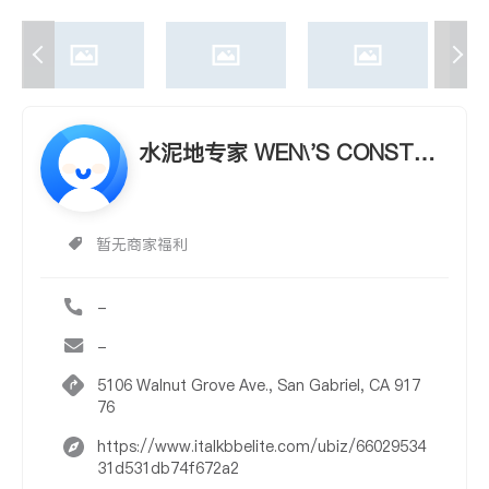
水泥地专家 WEN\'S CONSTRU
CTION
暂无商家福利
-
-
5106 Walnut Grove Ave., San Gabriel, CA 917
76
https://www.italkbbelite.com/ubiz/66029534
31d531db74f672a2