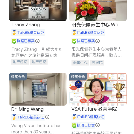
Tracy Zhang
阳光保健养生中心 World
shine
iTalkBB精英认证
iTalkBB精英认证
执照已核实
执照已核实
阳光保健养生中心为老年人
Tracy Zhang - 引领大华府
提供日间护理服务，致力于
地区房产之旅的资深专家
通过持续的护理创新来有效
地产经纪
地产经纪
老年中心
养老院
提升老年人的生活质量。
地产投资
商业地产
商铺租售
开发商建商
精英会员
精英会员
VSA Future 教育学院
Dr. Ming Wang
iTalkBB精英认证
iTalkBB精英认证
Wang Vision Institute has
执照已核实
more than 30 years
孩子美好的未来始于早期能