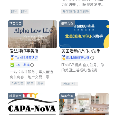
experience in
力的培养，用愿景激发孩子
的学习潜力和动力。理念：
眼科
眼科
升学顾问/课后辅导
拥有成长型心态是成功的基
石。
精英会员
精英会员
爱法律师事务所
美国活动/折扣小助手
iTalkBB精英认证
iTalkBB精英认证
iTalkBB精英 官方账号。您
执照已核实
的美国生活福利播报员，精
一站式法律服务，华人首选.
选独家折扣、本地活动与专
房东房客、地产交易、意外
业讲座，第一时间享受您的
伤害、车祸重伤、商业诉
人身伤害
移民
刑事
活动/折扣
专属福利。
讼、商标注册、移民信托、
车祸理赔
民事
房地产
建筑合同、刑事案件全包办
信托/遗嘱
商业
商标注册
精英会员
精英会员
索赔
律师-其它
保释