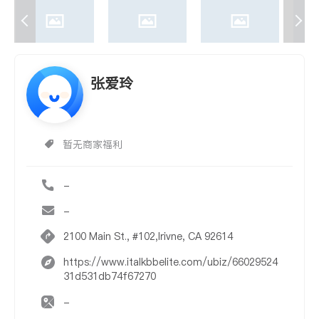
张爱玲
暂无商家福利
-
-
2100 Main St., #102,Irivne, CA 92614
https://www.italkbbelite.com/ubiz/66029524
31d531db74f67270
-