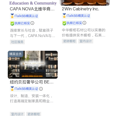
CAPA NOVA北维华裔家
2Win Cabinetry Inc.
长会
iTalkBB精英认证
iTalkBB精英认证
执照已核实
执照已核实
中华橱柜石材公司以实惠的
连接家长与社会，赋能孩子
价格提供实木橱柜，石英石
与下一代，CAPA NoVA与您
台面，多种优质不锈钢水
携手建设包容、公平、充满
瓷砖橱柜
室内设计
社区服务
槽、水龙头与抽油烟机。品
希望的社区。
建筑设计
卫浴洁具
质厨房，家的选择。
室内装修
精英会员
纽约贝拉奢华公司 BELL
A LUXE
iTalkBB精英认证
设计、制造、安装一体化，
打造高端定制家具和商业空
间
室内设计
瓷砖橱柜