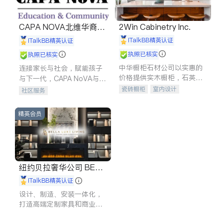
CAPA NOVA北维华裔家
2Win Cabinetry Inc.
长会
iTalkBB精英认证
iTalkBB精英认证
执照已核实
执照已核实
中华橱柜石材公司以实惠的
连接家长与社会，赋能孩子
价格提供实木橱柜，石英石
与下一代，CAPA NoVA与您
台面，多种优质不锈钢水
携手建设包容、公平、充满
瓷砖橱柜
室内设计
社区服务
槽、水龙头与抽油烟机。品
希望的社区。
建筑设计
卫浴洁具
质厨房，家的选择。
室内装修
精英会员
纽约贝拉奢华公司 BELL
A LUXE
iTalkBB精英认证
设计、制造、安装一体化，
打造高端定制家具和商业空
间