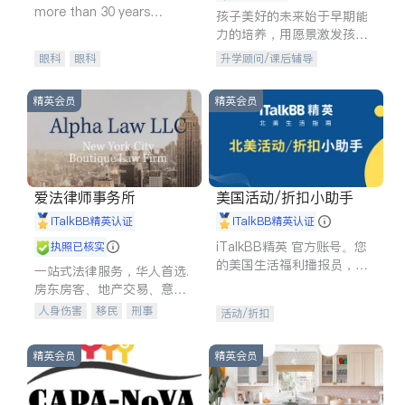
more than 30 years
孩子美好的未来始于早期能
experience in
力的培养，用愿景激发孩子
的学习潜力和动力。理念：
眼科
眼科
升学顾问/课后辅导
拥有成长型心态是成功的基
石。
精英会员
精英会员
爱法律师事务所
美国活动/折扣小助手
iTalkBB精英认证
iTalkBB精英认证
iTalkBB精英 官方账号。您
执照已核实
的美国生活福利播报员，精
一站式法律服务，华人首选.
选独家折扣、本地活动与专
房东房客、地产交易、意外
业讲座，第一时间享受您的
伤害、车祸重伤、商业诉
人身伤害
移民
刑事
活动/折扣
专属福利。
讼、商标注册、移民信托、
车祸理赔
民事
房地产
建筑合同、刑事案件全包办
信托/遗嘱
商业
商标注册
精英会员
精英会员
索赔
律师-其它
保释