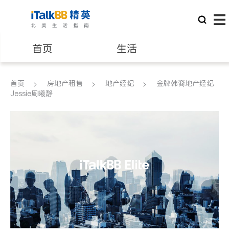
首页
生活
医生
律师
首页
房地产租售
地产经纪
金牌韩裔地产经纪
Jessie周曦静
保险理财
房地产租售
建筑装修
教育
养老
非盈利组织