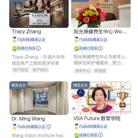
Tracy Zhang
阳光保健养生中心 World
shine
iTalkBB精英认证
iTalkBB精英认证
执照已核实
执照已核实
阳光保健养生中心为老年人
Tracy Zhang - 引领大华府
提供日间护理服务，致力于
地区房产之旅的资深专家
通过持续的护理创新来有效
地产经纪
地产经纪
老年中心
养老院
提升老年人的生活质量。
地产投资
商业地产
商铺租售
开发商建商
精英会员
精英会员
VSA Future 教育学院
Dr. Ming Wang
iTalkBB精英认证
iTalkBB精英认证
Wang Vision Institute has
执照已核实