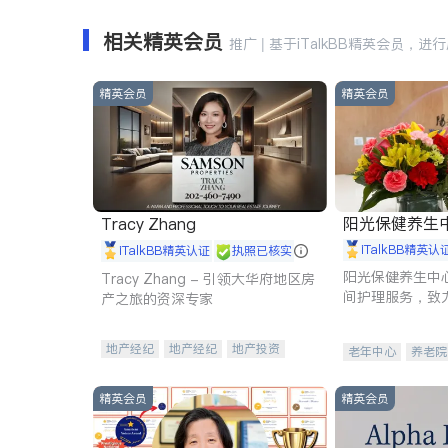
相关精英会员
推广 | 基于iTalkBB精英会员，进
精英会员
精英会员
阳光保健养生中心 
Tracy Zhang
iTalkBB精英认
iTalkBB精英认证
执照已核实
阳光保健养生中
Tracy Zhang - 引领大华府地区房
间护理服务，致
产之旅的资深专家
理创新来有效提
量。
地产经纪
地产经纪
地产投资
老年中心
养老院
商业地产
商铺租售
开发商建商
精英会员
精英会员