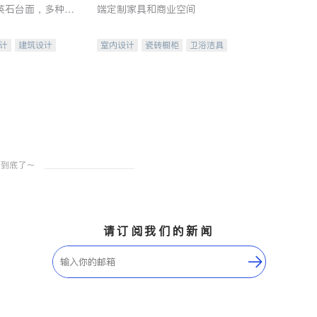
英石台面，多种优
端定制家具和商业空间
水龙头与抽油烟
家的选择。
计
建筑设计
室内设计
瓷砖橱柜
卫浴洁具
装修
地板建材
售前软装staging
室内装修
请订阅我们的新闻