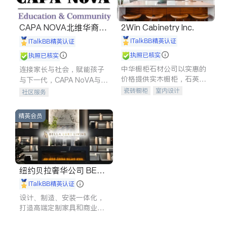
CAPA NOVA北维华裔家
2Win Cabinetry Inc.
长会
iTalkBB精英认证
iTalkBB精英认证
执照已核实
执照已核实
中华橱柜石材公司以实惠的
连接家长与社会，赋能孩子
价格提供实木橱柜，石英石
与下一代，CAPA NoVA与您
台面，多种优质不锈钢水
携手建设包容、公平、充满
瓷砖橱柜
室内设计
社区服务
槽、水龙头与抽油烟机。品
希望的社区。
建筑设计
卫浴洁具
质厨房，家的选择。
室内装修
精英会员
纽约贝拉奢华公司 BELL
A LUXE
iTalkBB精英认证
设计、制造、安装一体化，
打造高端定制家具和商业空
间