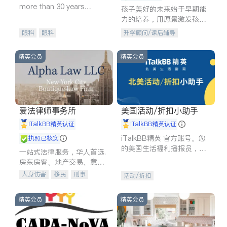
more than 30 years
孩子美好的未来始于早期能
experience in
力的培养，用愿景激发孩子
的学习潜力和动力。理念：
眼科
眼科
升学顾问/课后辅导
拥有成长型心态是成功的基
石。
精英会员
精英会员
爱法律师事务所
美国活动/折扣小助手
iTalkBB精英认证
iTalkBB精英认证
iTalkBB精英 官方账号。您
执照已核实
的美国生活福利播报员，精
一站式法律服务，华人首选.
选独家折扣、本地活动与专
房东房客、地产交易、意外
业讲座，第一时间享受您的
伤害、车祸重伤、商业诉
人身伤害
移民
刑事
活动/折扣
专属福利。
讼、商标注册、移民信托、
车祸理赔
民事
房地产
建筑合同、刑事案件全包办
信托/遗嘱
商业
商标注册
精英会员
精英会员
索赔
律师-其它
保释