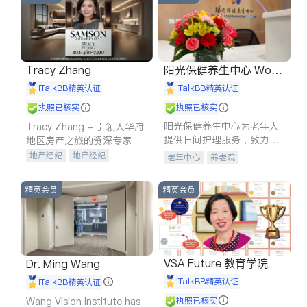
Tracy Zhang
阳光保健养生中心 World
shine
iTalkBB精英认证
iTalkBB精英认证
执照已核实
执照已核实
阳光保健养生中心为老年人
Tracy Zhang - 引领大华府
提供日间护理服务，致力于
地区房产之旅的资深专家
通过持续的护理创新来有效
地产经纪
地产经纪
老年中心
养老院
提升老年人的生活质量。
地产投资
商业地产
商铺租售
开发商建商
精英会员
精英会员
VSA Future 教育学院
Dr. Ming Wang
iTalkBB精英认证
iTalkBB精英认证
Wang Vision Institute has
执照已核实