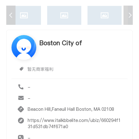
Boston City of
暂无商家福利
-
-
Beacon Hill,Faneuil Hall Boston, MA 02108
https://www.italkbbelite.com/ubiz/660294f1
31d531db74f671a0
-