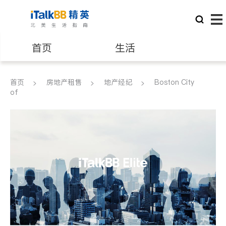
首页
生活
医生
律师
首页
房地产租售
地产经纪
Boston City
of
保险理财
房地产租售
建筑装修
教育
养老
非盈利组织