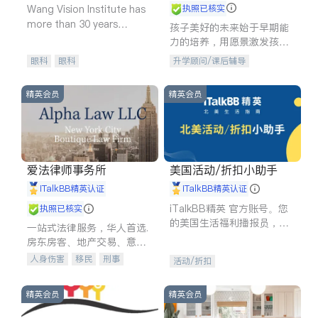
Wang Vision Institute has
执照已核实
more than 30 years
孩子美好的未来始于早期能
experience in
力的培养，用愿景激发孩子
的学习潜力和动力。理念：
眼科
眼科
升学顾问/课后辅导
拥有成长型心态是成功的基
石。
精英会员
精英会员
爱法律师事务所
美国活动/折扣小助手
iTalkBB精英认证
iTalkBB精英认证
iTalkBB精英 官方账号。您
执照已核实
的美国生活福利播报员，精
一站式法律服务，华人首选.
选独家折扣、本地活动与专
房东房客、地产交易、意外
业讲座，第一时间享受您的
伤害、车祸重伤、商业诉
人身伤害
移民
刑事
活动/折扣
专属福利。
讼、商标注册、移民信托、
车祸理赔
民事
房地产
建筑合同、刑事案件全包办
信托/遗嘱
商业
商标注册
精英会员
精英会员
索赔
律师-其它
保释