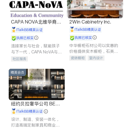
CAPA NOVA北维华裔家
2Win Cabinetry Inc.
长会
iTalkBB精英认证
iTalkBB精英认证
执照已核实
执照已核实
中华橱柜石材公司以实惠的
连接家长与社会，赋能孩子
价格提供实木橱柜，石英石
与下一代，CAPA NoVA与您
台面，多种优质不锈钢水
携手建设包容、公平、充满
瓷砖橱柜
室内设计
社区服务
槽、水龙头与抽油烟机。品
希望的社区。
建筑设计
卫浴洁具
质厨房，家的选择。
室内装修
精英会员
纽约贝拉奢华公司 BELL
A LUXE
iTalkBB精英认证
设计、制造、安装一体化，
打造高端定制家具和商业空