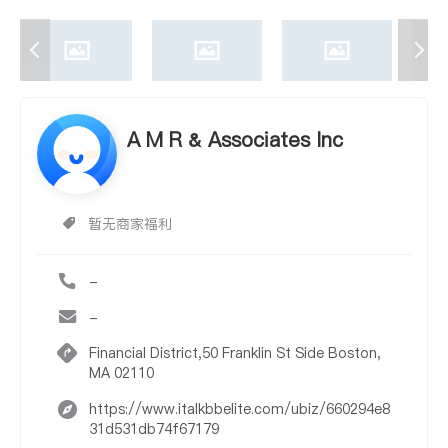
A M R & Associates Inc
暂无商家福利
-
-
Financial District,50 Franklin St Side Boston,
MA 02110
https://www.italkbbelite.com/ubiz/660294e8
31d531db74f67179