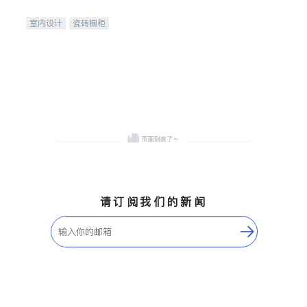
间
室内设计
瓷砖橱柜
卫浴洁具
地板建材
售前软装staging
室内装修
请订阅我们的新闻