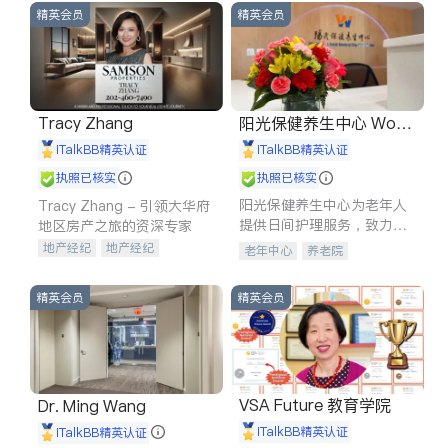
精英会员
精英会员
Tracy Zhang
阳光保健养生中心 World
shine
iTalkBB精英认证
iTalkBB精英认证
执照已核实
执照已核实
阳光保健养生中心为老年人
Tracy Zhang - 引领大华府
提供日间护理服务，致力于
地区房产之旅的资深专家
通过持续的护理创新来有效
地产经纪
地产经纪
老年中心
养老院
提升老年人的生活质量。
地产投资
商业地产
商铺租售
开发商建商
精英会员
精英会员
VSA Future 教育学院
Dr. Ming Wang
iTalkBB精英认证
iTalkBB精英认证