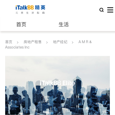
首页
生活
医生
律师
首页
房地产租售
地产经纪
A M R &
Associates Inc
保险理财
房地产租售
建筑装修
教育
养老
非盈利组织