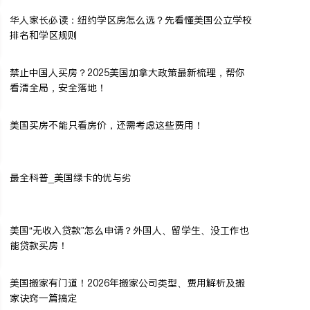
华人家长必读：纽约学区房怎么选？先看懂美国公立学校
排名和学区规则
禁止中国人买房？2025美国加拿大政策最新梳理，帮你
看清全局，安全落地！
美国买房不能只看房价，还需考虑这些费用！
最全科普_美国绿卡的优与劣
美国“无收入贷款”怎么申请？外国人、留学生、没工作也
能贷款买房！
美国搬家有门道！2026年搬家公司类型、费用解析及搬
家诀窍一篇搞定