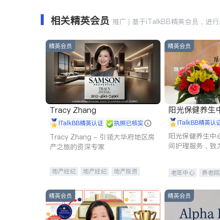
相关精英会员
推广 | 基于iTalkBB精英会员，进
精英会员
精英会员
阳光保健养生中心 
Tracy Zhang
iTalkBB精英认
iTalkBB精英认证
执照已核实
阳光保健养生中
Tracy Zhang - 引领大华府地区房
间护理服务，致
产之旅的资深专家
理创新来有效提
量。
地产经纪
地产经纪
地产投资
老年中心
养老院
商业地产
商铺租售
开发商建商
精英会员
精英会员