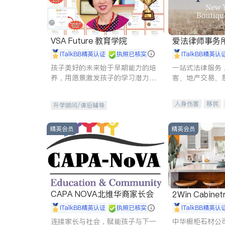
VSA Future 教育学院
爱法律师事务
iTalkBB精英认证
执照已核实
iTalkBB精英认
孩子美好的未来始于早期能力的培
一站式法律服务
养，用愿景激发孩子的学习潜力和
客、地产交易、
动力。理念：拥有成长型心态是成
伤、商业诉讼、
功的基石。
托、建筑合同、
人身伤害
移民
升学顾问/课后辅导
民事
房地产
商标注册
索赔
精英会员
精英会员
CAPA NOVA北维华裔家长会
2Win Cabinetr
iTalkBB精英认证
执照已核实
iTalkBB精英认
连接家长与社会，赋能孩子与下一
中华橱柜石材公