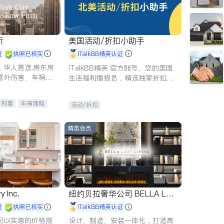
所
美国活动/折扣小助手
证
执照已核实
iTalkBB精英认证
，华人首选.房东房
iTalkBB精英 官方账号。您的美国
意外伤害、车祸重
生活福利播报员，精选独家折扣、
商标注册、移民信
本地活动与专业讲座，第一时间享
刑事案件全包办
受您的专属福利。
刑事
车祸理赔
活动/折扣
信托/遗嘱
商业
律师-其它
保释
精英会员
y Inc.
纽约贝拉奢华公司 BELLA LUX
E
证
执照已核实
iTalkBB精英认证
司以实惠的价格提
设计、制造、安装一体化，打造高