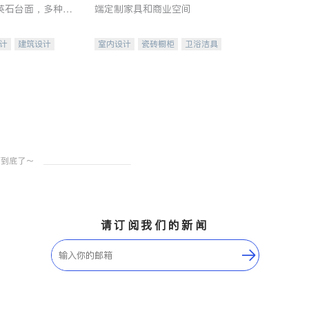
英石台面，多种优
端定制家具和商业空间
水龙头与抽油烟
家的选择。
计
建筑设计
室内设计
瓷砖橱柜
卫浴洁具
装修
地板建材
售前软装staging
室内装修
请订阅我们的新闻