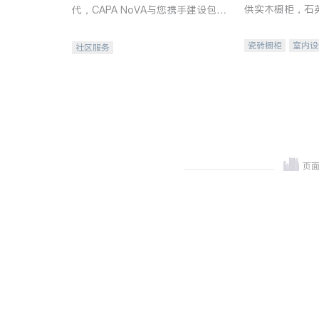
供实木橱柜，石
代，CAPA NoVA与您携手建设包
质不锈钢水槽、
容、公平、充满希望的社区。
机。品质厨房，
瓷砖橱柜
室内设
社区服务
卫浴洁具
室内