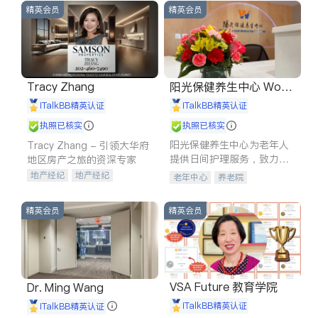
精英会员
精英会员
Tracy Zhang
阳光保健养生中心 World
shine
iTalkBB精英认证
iTalkBB精英认证
执照已核实
执照已核实
阳光保健养生中心为老年人
Tracy Zhang - 引领大华府
提供日间护理服务，致力于
地区房产之旅的资深专家
通过持续的护理创新来有效
地产经纪
地产经纪
老年中心
养老院
提升老年人的生活质量。
地产投资
商业地产
商铺租售
开发商建商
精英会员
精英会员
VSA Future 教育学院
Dr. Ming Wang
iTalkBB精英认证
iTalkBB精英认证