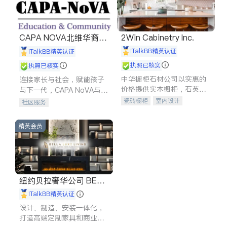
CAPA NOVA北维华裔家
2Win Cabinetry Inc.
长会
iTalkBB精英认证
iTalkBB精英认证
执照已核实
执照已核实
中华橱柜石材公司以实惠的
连接家长与社会，赋能孩子
价格提供实木橱柜，石英石
与下一代，CAPA NoVA与您
台面，多种优质不锈钢水
携手建设包容、公平、充满
瓷砖橱柜
室内设计
社区服务
槽、水龙头与抽油烟机。品
希望的社区。
建筑设计
卫浴洁具
质厨房，家的选择。
室内装修
精英会员
纽约贝拉奢华公司 BELL
A LUXE
iTalkBB精英认证
设计、制造、安装一体化，
打造高端定制家具和商业空