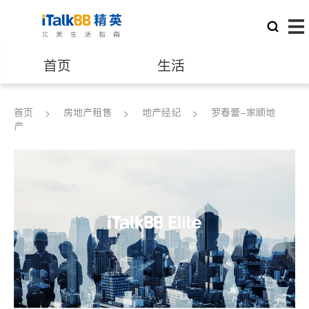
首页
生活
医生
律师
首页
房地产租售
地产经纪
罗春蕾-家顺地
产
保险理财
房地产租售
建筑装修
教育
养老
非盈利组织