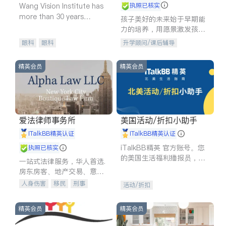
Wang Vision Institute has
执照已核实
more than 30 years
孩子美好的未来始于早期能
experience in
力的培养，用愿景激发孩子
的学习潜力和动力。理念：
眼科
眼科
升学顾问/课后辅导
拥有成长型心态是成功的基
石。
精英会员
精英会员
爱法律师事务所
美国活动/折扣小助手
iTalkBB精英认证
iTalkBB精英认证
iTalkBB精英 官方账号。您
执照已核实
的美国生活福利播报员，精
一站式法律服务，华人首选.
选独家折扣、本地活动与专
房东房客、地产交易、意外
业讲座，第一时间享受您的
伤害、车祸重伤、商业诉
人身伤害
移民
刑事
活动/折扣
专属福利。
讼、商标注册、移民信托、
车祸理赔
民事
房地产
建筑合同、刑事案件全包办
信托/遗嘱
商业
商标注册
精英会员
精英会员
索赔
律师-其它
保释