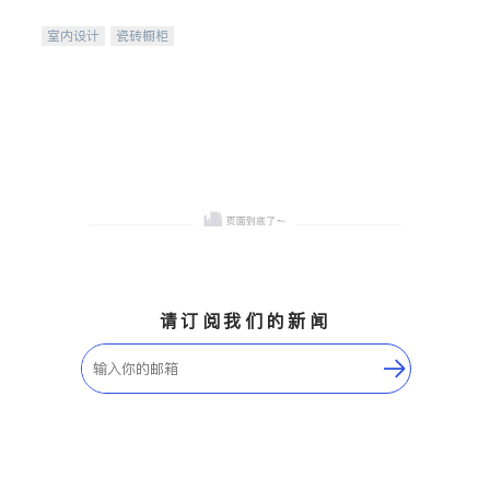
间
室内设计
瓷砖橱柜
卫浴洁具
地板建材
售前软装staging
室内装修
请订阅我们的新闻