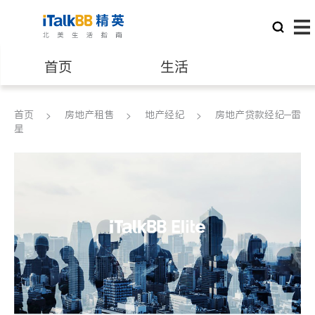
首页
生活
医生
律师
首页
房地产租售
地产经纪
房地产贷款经纪─雷
星
保险理财
房地产租售
建筑装修
教育
养老
非盈利组织