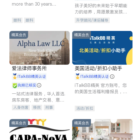
more than 30 years
孩子美好的未来始于早期能
experience in
力的培养，用愿景激发孩子
的学习潜力和动力。理念：
眼科
眼科
升学顾问/课后辅导
拥有成长型心态是成功的基
石。
精英会员
精英会员
爱法律师事务所
美国活动/折扣小助手
iTalkBB精英认证
iTalkBB精英认证
iTalkBB精英 官方账号。您
执照已核实
的美国生活福利播报员，精
一站式法律服务，华人首选.
选独家折扣、本地活动与专
房东房客、地产交易、意外
业讲座，第一时间享受您的
伤害、车祸重伤、商业诉
人身伤害
移民
刑事
活动/折扣
专属福利。
讼、商标注册、移民信托、
车祸理赔
民事
房地产
建筑合同、刑事案件全包办
信托/遗嘱
商业
商标注册
精英会员
精英会员
索赔
律师-其它
保释