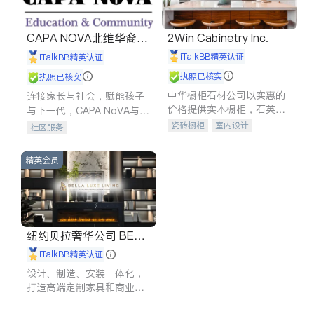
CAPA NOVA北维华裔家
2Win Cabinetry Inc.
长会
iTalkBB精英认证
iTalkBB精英认证
执照已核实
执照已核实
中华橱柜石材公司以实惠的
连接家长与社会，赋能孩子
价格提供实木橱柜，石英石
与下一代，CAPA NoVA与您
台面，多种优质不锈钢水
携手建设包容、公平、充满
瓷砖橱柜
室内设计
社区服务
槽、水龙头与抽油烟机。品
希望的社区。
建筑设计
卫浴洁具
质厨房，家的选择。
室内装修
精英会员
纽约贝拉奢华公司 BELL
A LUXE
iTalkBB精英认证
设计、制造、安装一体化，
打造高端定制家具和商业空
间