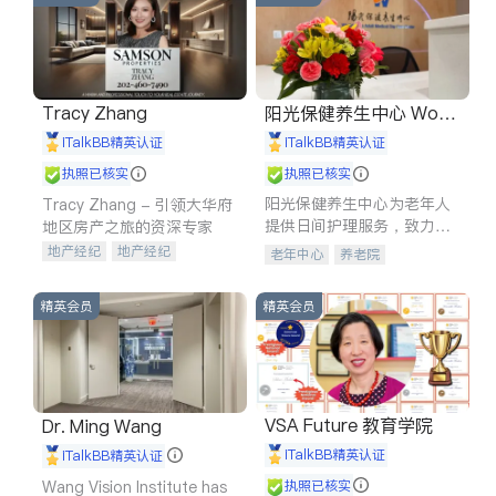
Tracy Zhang
阳光保健养生中心 World
shine
iTalkBB精英认证
iTalkBB精英认证
执照已核实
执照已核实
阳光保健养生中心为老年人
Tracy Zhang - 引领大华府
提供日间护理服务，致力于
地区房产之旅的资深专家
通过持续的护理创新来有效
地产经纪
地产经纪
老年中心
养老院
提升老年人的生活质量。
地产投资
商业地产
商铺租售
开发商建商
精英会员
精英会员
VSA Future 教育学院
Dr. Ming Wang
iTalkBB精英认证
iTalkBB精英认证
Wang Vision Institute has
执照已核实