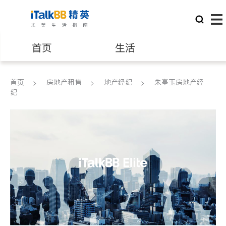
首页
生活
医生
律师
首页
房地产租售
地产经纪
朱亭玉房地产经
纪
保险理财
房地产租售
建筑装修
教育
养老
非盈利组织