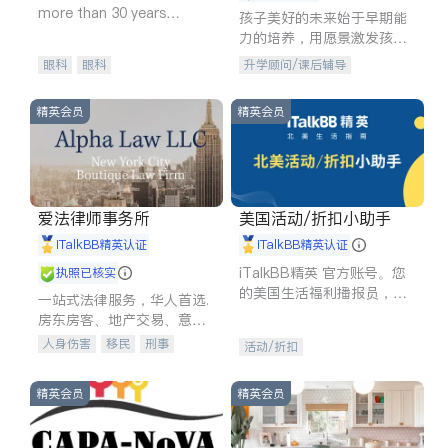
more than 30 years
孩子美好的未来始于早期能
experience in
力的培养，用愿景激发孩子
的学习潜力和动力。理念：
眼科
眼科
升学顾问/课后辅导
拥有成长型心态是成功的基
石。
精英会员
精英会员
爱法律师事务所
美国活动/折扣小助手
iTalkBB精英认证
iTalkBB精英认证
iTalkBB精英 官方账号。您
执照已核实
的美国生活福利播报员，精
一站式法律服务，华人首选.
选独家折扣、本地活动与专
房东房客、地产交易、意外
业讲座，第一时间享受您的
伤害、车祸重伤、商业诉
人身伤害
移民
刑事
活动/折扣
专属福利。
讼、商标注册、移民信托、
车祸理赔
民事
房地产
建筑合同、刑事案件全包办
信托/遗嘱
商业
商标注册
精英会员
精英会员
索赔
律师-其它
保释