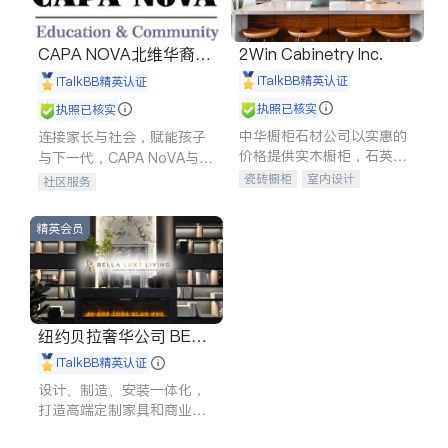
CAPA NOVA北维华裔家
2Win Cabinetry Inc.
长会
iTalkBB精英认证
iTalkBB精英认证
执照已核实
执照已核实
中华橱柜石材公司以实惠的
连接家长与社会，赋能孩子
价格提供实木橱柜，石英石
与下一代，CAPA NoVA与您
台面，多种优质不锈钢水
携手建设包容、公平、充满
瓷砖橱柜
室内设计
社区服务
槽、水龙头与抽油烟机。品
希望的社区。
建筑设计
卫浴洁具
质厨房，家的选择。
室内装修
精英会员
纽约贝拉奢华公司 BELL
A LUXE
iTalkBB精英认证
设计、制造、安装一体化，
打造高端定制家具和商业空
间