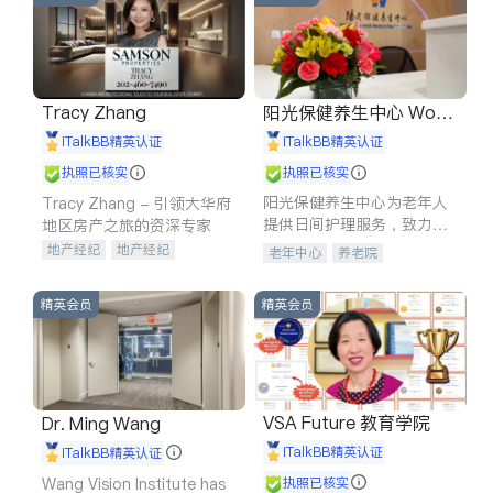
Tracy Zhang
阳光保健养生中心 World
shine
iTalkBB精英认证
iTalkBB精英认证
执照已核实
执照已核实
阳光保健养生中心为老年人
Tracy Zhang - 引领大华府
提供日间护理服务，致力于
地区房产之旅的资深专家
通过持续的护理创新来有效
地产经纪
地产经纪
老年中心
养老院
提升老年人的生活质量。
地产投资
商业地产
商铺租售
开发商建商
精英会员
精英会员
VSA Future 教育学院
Dr. Ming Wang
iTalkBB精英认证
iTalkBB精英认证
Wang Vision Institute has
执照已核实